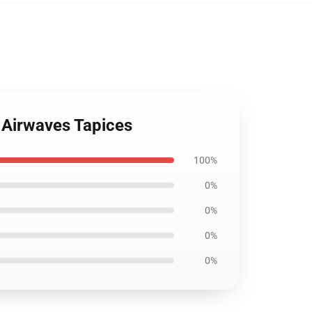
 Airwaves Tapices
100%
0%
0%
0%
0%