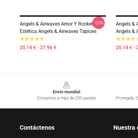
-20%
Angels & Airwaves Amor Y Rockets
Angels & 
Estética Angels & Airwaves Tapices
Angels & 
20,14 € - 27,96 €
20,14 € - 
Footer
Envío mundial
Enviamos a más de 200 países
Protegido 2
Contáctenos
Nuestra