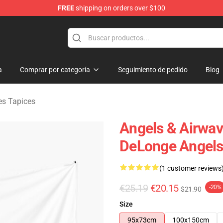
FREE
shipping on orders over $100
Merchandise Store
a
Comprar por categoría
Seguimiento de pedido
Blog
es Tapices
Angels & Airwav
DeLonge Angels
(1 customer reviews
€25.19
€20.15
-20%
$21.90
Size
95x73cm
100x150cm