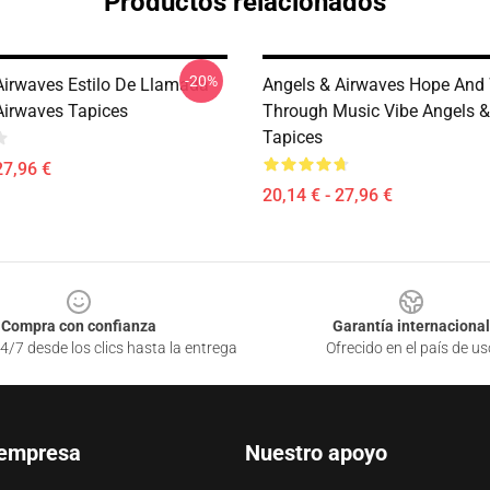
Productos relacionados
-20%
Airwaves Estilo De Llamada
Angels & Airwaves Hope And
Airwaves Tapices
Through Music Vibe Angels &
Tapices
27,96 €
20,14 € - 27,96 €
Compra con confianza
Garantía internacional
4/7 desde los clics hasta la entrega
Ofrecido en el país de us
 empresa
Nuestro apoyo