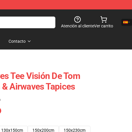
Atención al cliente
Ver carrito
Contacto
es Tee Visión De Tom
 & Airwaves Tapices
)
130x150cm
150x200cm
150x230cm