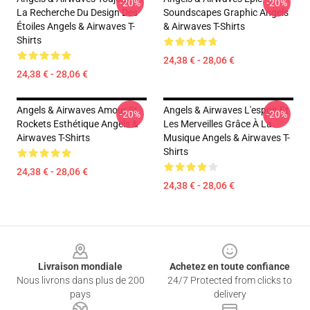
-20%
-20%
La Recherche Du Design Des
Soundscapes Graphic Angels
Étoiles Angels & Airwaves T-
& Airwaves T-Shirts
Shirts
24,38 € - 28,06 €
24,38 € - 28,06 €
Angels & Airwaves Amour Et
Angels & Airwaves L'espoir Et
-20%
-20%
Rockets Esthétique Angels &
Les Merveilles Grâce À La
Airwaves T-Shirts
Musique Angels & Airwaves T-
Shirts
24,38 € - 28,06 €
24,38 € - 28,06 €
Footer
Livraison mondiale
Achetez en toute confiance
Nous livrons dans plus de 200
24/7 Protected from clicks to
pays
delivery