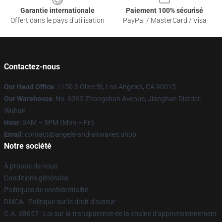
Garantie internationale
Paiement 100% sécurisé
Offert dans le pays d'utilisation
PayPal / MasterCard / Visa
Contactez-nous
Our Head Office
: 1150 S Olive St, Los Angeles, CA 90015
Our Warehouse
: No. 6262 Zhongshan Avenue, Jianghan District,
Wuhan
Hour
: 9AM – 5PM (Mon – Fri)
Email
: contact@angels-and-airwaves.shop
Notre société
À propos de nous
Conditions générales
Politiques de confidentialité
DMCA - Politique sur le droit d'auteur
C.A. SB657 : Loi sur la transparence de la chaîne d'approvisionnement