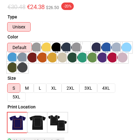
€30.48
€24.38
-20%
$26.50
Type
Unisex
Color
Default
Size
S
M
L
XL
2XL
3XL
4XL
5XL
Print Location