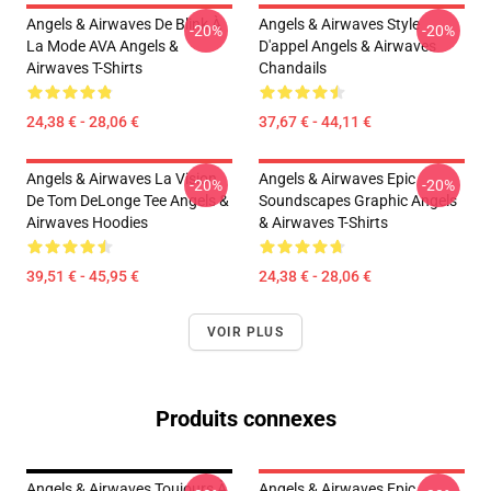
Angels & Airwaves De Blink À
Angels & Airwaves Style
-20%
-20%
La Mode AVA Angels &
D'appel Angels & Airwaves
Airwaves T-Shirts
Chandails
24,38 € - 28,06 €
37,67 € - 44,11 €
Angels & Airwaves La Vision
Angels & Airwaves Epic
-20%
-20%
De Tom DeLonge Tee Angels &
Soundscapes Graphic Angels
Airwaves Hoodies
& Airwaves T-Shirts
39,51 € - 45,95 €
24,38 € - 28,06 €
VOIR PLUS
Produits connexes
Angels & Airwaves Toujours À
Angels & Airwaves Epic