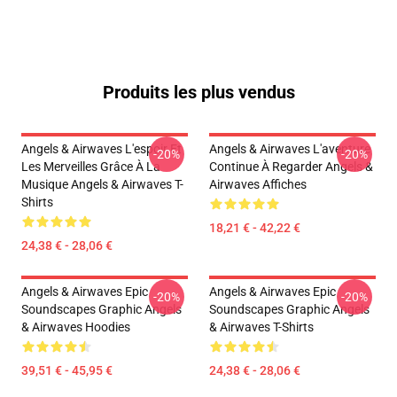
Produits les plus vendus
Angels & Airwaves L'espoir Et
Angels & Airwaves L'aventure
-20%
-20%
Les Merveilles Grâce À La
Continue À Regarder Angels &
Musique Angels & Airwaves T-
Airwaves Affiches
Shirts
18,21 € - 42,22 €
24,38 € - 28,06 €
Angels & Airwaves Epic
Angels & Airwaves Epic
-20%
-20%
Soundscapes Graphic Angels
Soundscapes Graphic Angels
& Airwaves Hoodies
& Airwaves T-Shirts
39,51 € - 45,95 €
24,38 € - 28,06 €