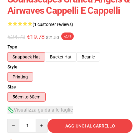
Airwaves Cappelli E Cappelli
(1 customer reviews)
€24.73
€19.78
-20%
$21.50
Type
Snapback Hat
Bucket Hat
Beanie
Style
Printing
Size
56cm to 60cm
Visualizza guida alle taglie
Quantity
AGGIUNGI AL CARRELLO