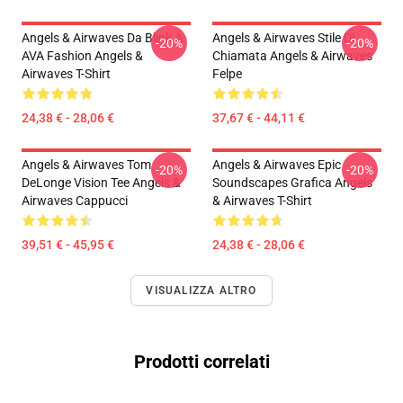
Angels & Airwaves Da Blink A
Angels & Airwaves Stile Di
-20%
-20%
AVA Fashion Angels &
Chiamata Angels & Airwaves
Airwaves T-Shirt
Felpe
24,38 € - 28,06 €
37,67 € - 44,11 €
Angels & Airwaves Tom
Angels & Airwaves Epic
-20%
-20%
DeLonge Vision Tee Angels &
Soundscapes Grafica Angels
Airwaves Cappucci
& Airwaves T-Shirt
39,51 € - 45,95 €
24,38 € - 28,06 €
VISUALIZZA ALTRO
Prodotti correlati