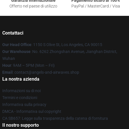
Garanzia internazionale
Pagamento sicuro al 100%
Offerto nel paese di utilizzo
PayPal / MasterCard / Visa
Contattaci
Our Head Office
: 1150 S Olive St, Los Angeles, CA 90015
Our Warehouse
: No. 6262 Zhongshan Avenue, Jianghan District,
Wuhan
Hour
: 9AM – 5PM (Mon – Fri)
Email
: contact@angels-and-airwaves.shop
La nostra azienda
Informazioni su di noi
Termini e condizioni
Informativa sulla privacy
DMCA - Informativa sul copyright
CA SB657: Legge sulla trasparenza della catena di fornitura
Il nostro supporto