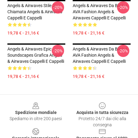
Angels & Airwaves Stile Di
Angels & Airwaves Da Blink A
-20%
-20%
Chiamata Angels & Airwaves
AVA Fashion Angels &
Cappelli E Cappelli
Airwaves Cappelli E Cappelli
19,78 € - 21,16 €
19,78 € - 21,16 €
Angels & Airwaves Epic
Angels & Airwaves Da Blink A
-20%
-20%
Soundscapes Grafica Angels
AVA Fashion Angels &
& Airwaves Cappelli E Cappelli
Airwaves Cappelli E Cappelli
19,78 € - 21,16 €
19,78 € - 21,16 €
Footer
Spedizione mondiale
Acquista in tutta sicurezza
Spediamo in oltre 200 paesi
Protetto 24/7 dai clic alla
consegna