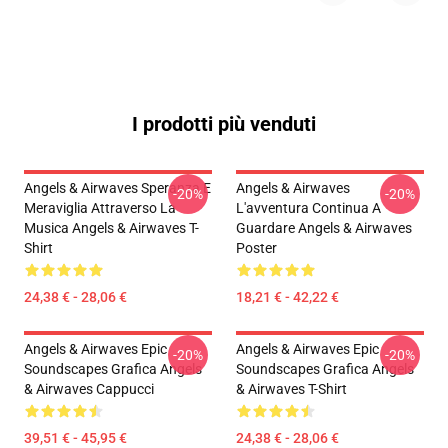
I prodotti più venduti
Angels & Airwaves Speranza E
Angels & Airwaves
-20%
-20%
Meraviglia Attraverso La
L'avventura Continua A
Musica Angels & Airwaves T-
Guardare Angels & Airwaves
Shirt
Poster
24,38 € - 28,06 €
18,21 € - 42,22 €
Angels & Airwaves Epic
Angels & Airwaves Epic
-20%
-20%
Soundscapes Grafica Angels
Soundscapes Grafica Angels
& Airwaves Cappucci
& Airwaves T-Shirt
39,51 € - 45,95 €
24,38 € - 28,06 €