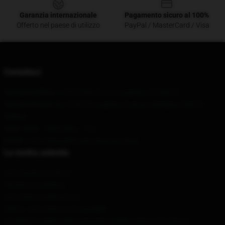
Garanzia internazionale
Pagamento sicuro al 100%
Offerto nel paese di utilizzo
PayPal / MasterCard / Visa
Contattaci
Our Head Office
: 1150 S Olive St, Los Angeles, CA 90015
Our Warehouse
: No. 6262 Zhongshan Avenue, Jianghan District,
Wuhan
Hour
: 9AM – 5PM (Mon – Fri)
Email
: contact@angels-and-airwaves.shop
La nostra azienda
Informazioni su di noi
Termini e condizioni
Informativa sulla privacy
DMCA - Informativa sul copyright
CA SB657: Legge sulla trasparenza della catena di fornitura