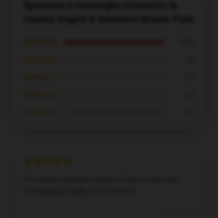
Speranza e meraviglia attraverso la
musica Angels & Airwaves Mouse Pads
★★★★★
100%
★★★★☆
0%
★★★☆☆
0%
★★☆☆☆
0%
★☆☆☆☆
0%
The design and performance of this product are
outstanding; I highly recommend it.
Apr 23, 2025