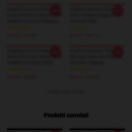
Angels & Airwaves Miscela
Angels & Airwaves Amore E
-20%
-20%
Unica Di Roccia E Spazio Motif
Razzo Estetico Angels &
Angels & Airwaves Cappucci
Airwaves Felpe
39,51 € - 45,95 €
37,67 € - 44,11 €
Angels & Airwaves Miscela
Angels & Airwaves Tom
-20%
-20%
Unica Di Roccia E Spazio Motif
DeLonge Vision Tee Angels &
Angels & Airwaves T-Shirt
Airwaves Cappucci
24,38 € - 28,06 €
39,51 € - 45,95 €
VISUALIZZA ALTRO
Prodotti correlati