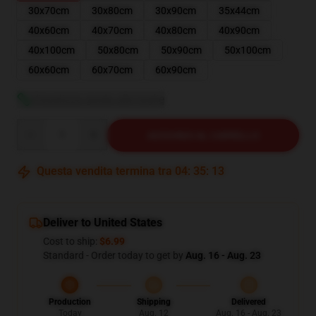
30x70cm
30x80cm
30x90cm
35x44cm
40x60cm
40x70cm
40x80cm
40x90cm
40x100cm
50x80cm
50x90cm
50x100cm
60x60cm
60x70cm
60x90cm
Visualizza guida alle taglie
Quantity
AGGIUNGI AL CARRELLO
Questa vendita termina tra
04
:
35
:
12
Deliver to United States
Cost to ship:
$6.99
Standard - Order today to get by
Aug. 16 - Aug. 23
Production
Shipping
Delivered
Today
Aug. 12
Aug. 16 - Aug. 23