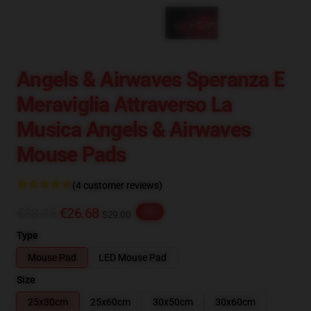
Angels & Airwaves Speranza E
Meraviglia Attraverso La
Musica Angels & Airwaves
Mouse Pads
(4 customer reviews)
€33.35
€26.68
-20%
$29.00
Type
Mouse Pad
LED Mouse Pad
Size
25x30cm
25x60cm
30x50cm
30x60cm