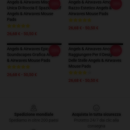
Angels & Airwaves Miscela
Angels & Airwaves Amore E
-20%
-20%
Unica Di Roccia E Spazio Motif
Razzo Estetico Angels &
Angels & Airwaves Mouse
Airwaves Mouse Pads
Pads
26,68 € - 50,50 €
26,68 € - 50,50 €
Angels & Airwaves Epic
Angels & Airwaves Ancora
-20%
-20%
Soundscapes Grafica Angels
Raggiungere Per Il Design
& Airwaves Mouse Pads
Delle Stelle Angels & Airwaves
Mouse Pads
26,68 € - 50,50 €
26,68 € - 50,50 €
Footer
Spedizione mondiale
Acquista in tutta sicurezza
Spediamo in oltre 200 paesi
Protetto 24/7 dai clic alla
consegna