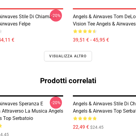
-20%
Airwaves Stile Di Chiamata
Angels & Airwaves Tom DeL
Airwaves Felpe
Vision Tee Angels & Airwave
44,11 €
39,51 € - 45,95 €
VISUALIZZA ALTRO
Prodotti correlati
-20%
Airwaves Speranza E
Angels & Airwaves Stile Di C
a Attraverso La Musica Angels
Angels & Airwaves Top Serba
s Top Serbatoio
22,49 €
$24.45
4.45