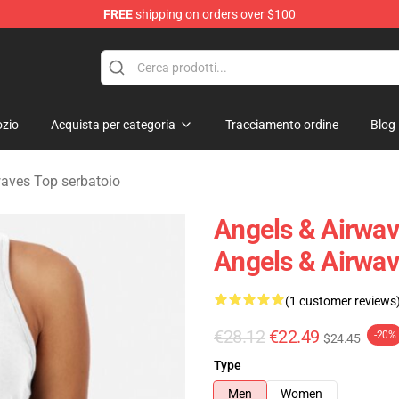
FREE
shipping on orders over $100
Merchandise Store
zio
Acquista per categoria
Tracciamento ordine
Blog
waves Top serbatoio
Angels & Airwav
Angels & Airwav
(1 customer reviews
€28.12
€22.49
-20%
$24.45
Type
Men
Women