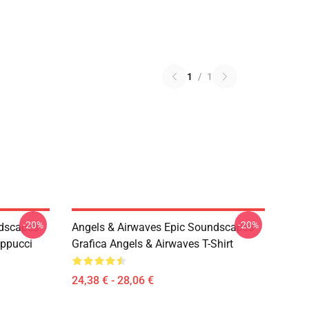
1
/
1
-20%
-20%
ndscapes
Angels & Airwaves Epic Soundscapes
appucci
Grafica Angels & Airwaves T-Shirt
24,38 € - 28,06 €