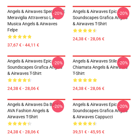
Angels & Airwaves Speranza E
Angels & Airwaves Epic
-20%
-20%
Meraviglia Attraverso La
Soundscapes Grafica Angels
Musica Angels & Airwaves
& Airwaves T-Shirt
Felpe
24,38 € - 28,06 €
37,67 € - 44,11 €
Angels & Airwaves Epic
Angels & Airwaves Stile Di
-20%
-20%
Soundscapes Grafica Angels
Chiamata Angels & Airwaves
& Airwaves T-Shirt
T-Shirt
24,38 € - 28,06 €
24,38 € - 28,06 €
Angels & Airwaves Da Blink A
Angels & Airwaves Epic
-20%
-20%
AVA Fashion Angels &
Soundscapes Grafica Angels
Airwaves T-Shirt
& Airwaves Cappucci
24,38 € - 28,06 €
39,51 € - 45,95 €