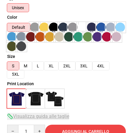
Unisex
Color
Default
Size
S
M
L
XL
2XL
3XL
4XL
5XL
Print Location
Visualizza guida alle taglie
Quantity
AGGIUNGI AL CARRELLO