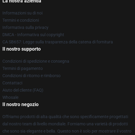
La nostra azienda
Informazioni su di noi
Termini e condizioni
Informativa sulla privacy
DMCA - Informativa sul copyright
CA SB657: Legge sulla trasparenza della catena di fornitura
Il nostro supporto
Condizioni di spedizione e consegna
Termini di pagamento
Condizioni di ritorno e rimborso
Contattaci
Aiuto del cliente (FAQ)
Whosale
Il nostro negozio
Offriamo prodotti di alta qualità che sono specificamente progettati
dal nostro team di livello mondiale. Forniamo una varietà di prodotti
che sono sia elegante e bella. Questo non è solo per mostrare il vostro