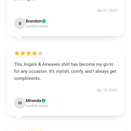
Apr 21, 2025
Brandon
B
Verified owner
This Angels & Airwaves shirt has become my go-to
for any occasion. It’s stylish, comfy, and I always get
compliments.
Apr 19, 2025
Miranda
M
Verified owner