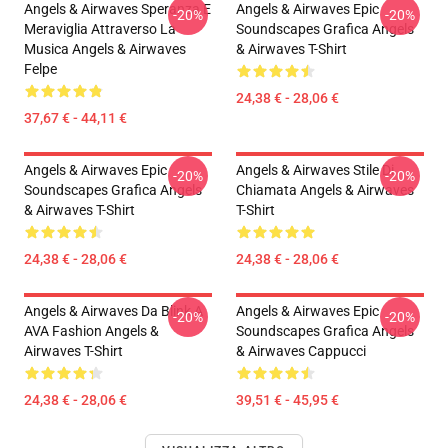
Angels & Airwaves Speranza E
Angels & Airwaves Epic
-20%
-20%
Meraviglia Attraverso La
Soundscapes Grafica Angels
Musica Angels & Airwaves
& Airwaves T-Shirt
Felpe
24,38 € - 28,06 €
37,67 € - 44,11 €
Angels & Airwaves Epic
Angels & Airwaves Stile Di
-20%
-20%
Soundscapes Grafica Angels
Chiamata Angels & Airwaves
& Airwaves T-Shirt
T-Shirt
24,38 € - 28,06 €
24,38 € - 28,06 €
Angels & Airwaves Da Blink A
Angels & Airwaves Epic
-20%
-20%
AVA Fashion Angels &
Soundscapes Grafica Angels
Airwaves T-Shirt
& Airwaves Cappucci
24,38 € - 28,06 €
39,51 € - 45,95 €