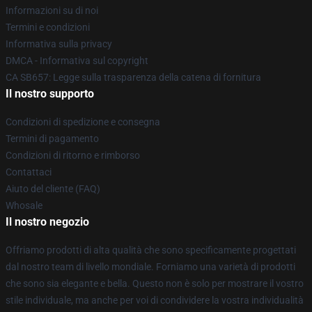
Informazioni su di noi
Termini e condizioni
Informativa sulla privacy
DMCA - Informativa sul copyright
CA SB657: Legge sulla trasparenza della catena di fornitura
Il nostro supporto
Condizioni di spedizione e consegna
Termini di pagamento
Condizioni di ritorno e rimborso
Contattaci
Aiuto del cliente (FAQ)
Whosale
Il nostro negozio
Offriamo prodotti di alta qualità che sono specificamente progettati
dal nostro team di livello mondiale. Forniamo una varietà di prodotti
che sono sia elegante e bella. Questo non è solo per mostrare il vostro
stile individuale, ma anche per voi di condividere la vostra individualità