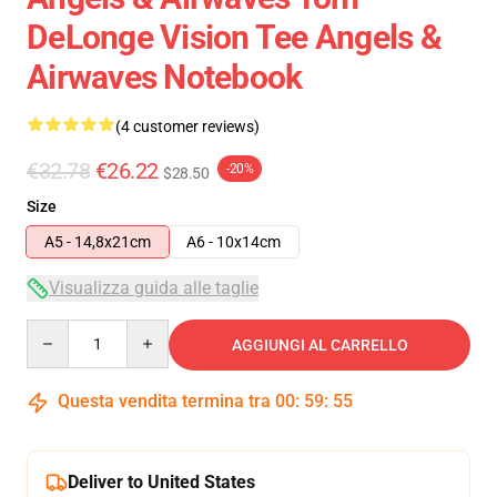
DeLonge Vision Tee Angels &
Airwaves Notebook
(4 customer reviews)
€32.78
€26.22
-20%
$28.50
Size
A5 - 14,8x21cm
A6 - 10x14cm
Visualizza guida alle taglie
Quantity
AGGIUNGI AL CARRELLO
Questa vendita termina tra
00
:
59
:
54
Deliver to United States