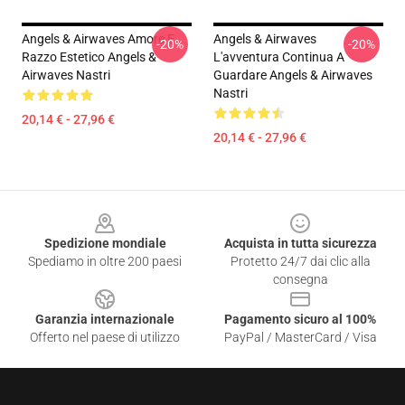
Angels & Airwaves Amore E
Angels & Airwaves
-20%
-20%
Razzo Estetico Angels &
L'avventura Continua A
Airwaves Nastri
Guardare Angels & Airwaves
Nastri
20,14 € - 27,96 €
20,14 € - 27,96 €
Footer
Spedizione mondiale
Acquista in tutta sicurezza
Spediamo in oltre 200 paesi
Protetto 24/7 dai clic alla
consegna
Garanzia internazionale
Pagamento sicuro al 100%
Offerto nel paese di utilizzo
PayPal / MasterCard / Visa