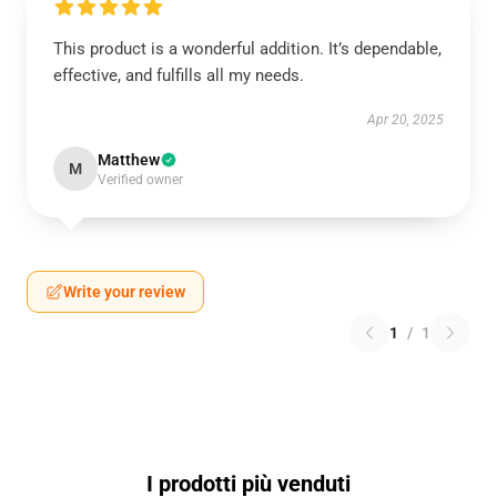
This product is a wonderful addition. It’s dependable,
effective, and fulfills all my needs.
Apr 20, 2025
Matthew
M
Verified owner
Write your review
1
/
1
I prodotti più venduti