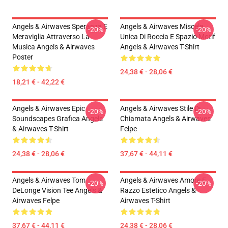
Angels & Airwaves Speranza E
Angels & Airwaves Miscela
-20%
-20%
Meraviglia Attraverso La
Unica Di Roccia E Spazio Motif
Musica Angels & Airwaves
Angels & Airwaves T-Shirt
Poster
24,38 € - 28,06 €
18,21 € - 42,22 €
Angels & Airwaves Epic
Angels & Airwaves Stile Di
-20%
-20%
Soundscapes Grafica Angels
Chiamata Angels & Airwaves
& Airwaves T-Shirt
Felpe
24,38 € - 28,06 €
37,67 € - 44,11 €
Angels & Airwaves Tom
Angels & Airwaves Amore E
-20%
-20%
DeLonge Vision Tee Angels &
Razzo Estetico Angels &
Airwaves Felpe
Airwaves T-Shirt
37,67 € - 44,11 €
24,38 € - 28,06 €