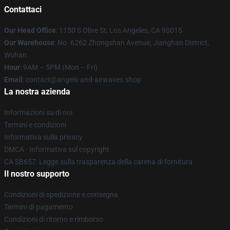
Contattaci
Our Head Office
: 1150 S Olive St, Los Angeles, CA 90015
Our Warehouse
: No. 6262 Zhongshan Avenue, Jianghan District,
Wuhan
Hour
: 9AM – 5PM (Mon – Fri)
Email
: contact@angels-and-airwaves.shop
La nostra azienda
Informazioni su di noi
Termini e condizioni
Informativa sulla privacy
DMCA - Informativa sul copyright
CA SB657: Legge sulla trasparenza della catena di fornitura
Il nostro supporto
Condizioni di spedizione e consegna
Termini di pagamento
Condizioni di ritorno e rimborso