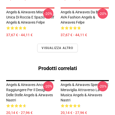
Angels & Airwaves Miscela
Angels & Airwaves Da Blink A
-20%
-20%
Unica Di Roccia E Spazio Motif
AVA Fashion Angels &
Angels & Airwaves Felpe
Airwaves Felpe
37,67 € - 44,11 €
37,67 € - 44,11 €
VISUALIZZA ALTRO
Prodotti correlati
Angels & Airwaves Ancora
Angels & Airwaves Speranza E
-20%
-20%
Raggiungere Per Il Design
Meraviglia Attraverso La
Delle Stelle Angels & Airwaves
Musica Angels & Airwaves
Nastri
Nastri
20,14 € - 27,96 €
20,14 € - 27,96 €