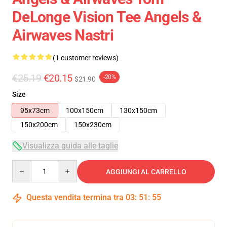
DeLonge Vision Tee Angels &
Airwaves Nastri
(1 customer reviews)
€25.19
€20.15
-20%
$21.90
Size
95x73cm
100x150cm
130x150cm
150x200cm
150x230cm
Visualizza guida alle taglie
Quantity
AGGIUNGI AL CARRELLO
Questa vendita termina tra
03
:
51
:
55