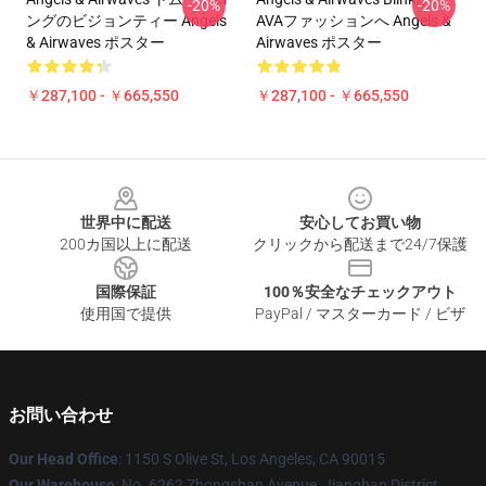
-20%
-20%
ングのビジョンティー Angels
AVAファッションへ Angels &
& Airwaves ポスター
Airwaves ポスター
￥287,100 - ￥665,550
￥287,100 - ￥665,550
Footer
世界中に配送
安心してお買い物
200カ国以上に配送
クリックから配送まで24/7保護
国際保証
100％安全なチェックアウト
使用国で提供
PayPal / マスターカード / ビザ
お問い合わせ
Our Head Office
: 1150 S Olive St, Los Angeles, CA 90015
Our Warehouse
: No. 6262 Zhongshan Avenue, Jianghan District,