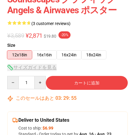
Angels & Airwaves ポスター
(3 customer reviews)
¥3,589
¥2,871
-20%
$19.80
Size
12x18in
16x16in
16x24in
18x24in
サイズガイドを見る
Quantity
カートに追加
このセールはあと
03
:
29
:
54
Deliver to United States
Cost to ship:
$6.99
Standard - Order today to get by
Aug. 16 - Aug. 23