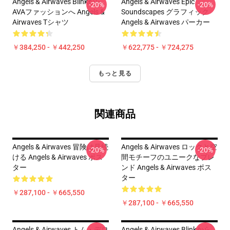
Angels & Airwaves Blinkから
Angels & Airwaves Epic
-20%
-20%
AVAファッションへ Angels &
Soundscapes グラフィック
Airwaves Tシャツ
Angels & Airwaves パーカー
￥384,250 - ￥442,250
￥622,775 - ￥724,275
もっと見る
関連商品
Angels & Airwaves 冒険は見続
Angels & Airwaves ロックと空
-20%
-20%
ける Angels & Airwaves ポス
間モチーフのユニークなブレ
ター
ンド Angels & Airwaves ポス
ター
￥287,100 - ￥665,550
￥287,100 - ￥665,550
Angels & Airwaves トム・デロ
Angels & Airwaves Blinkから