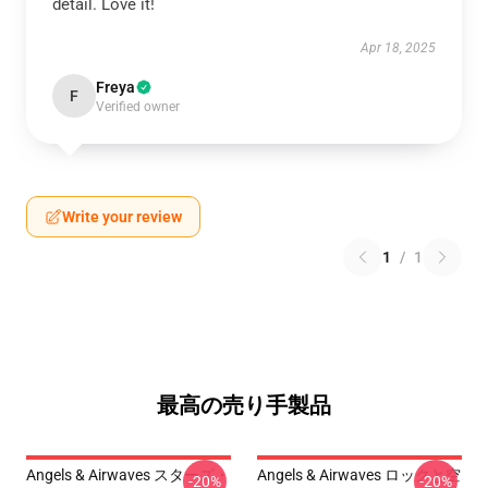
detail. Love it!
Apr 18, 2025
Freya
F
Verified owner
Write your review
1
/
1
最高の売り手製品
Angels & Airwaves スターズ・
Angels & Airwaves ロックと空
-20%
-20%