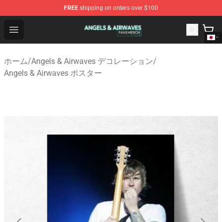
FREE
shipping on orders over $100
Angels & Airwaves Shop - Official Angels & Airwaves Mer
Open menu
ホーム
/
Angels & Airwaves デコレーション
/
Angels & Airwaves ポスター