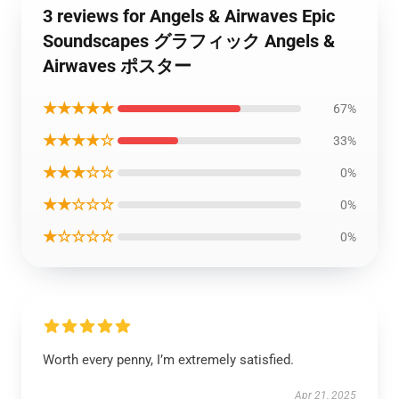
3 reviews for Angels & Airwaves Epic
Soundscapes グラフィック Angels &
Airwaves ポスター
★★★★★
67%
★★★★☆
33%
★★★☆☆
0%
★★☆☆☆
0%
★☆☆☆☆
0%
Worth every penny, I’m extremely satisfied.
Apr 21, 2025