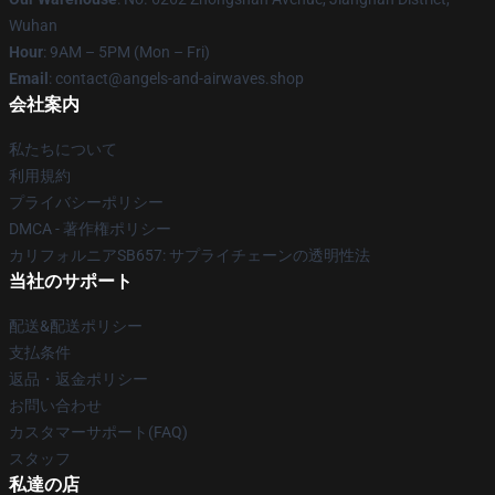
Wuhan
Hour
: 9AM – 5PM (Mon – Fri)
Email
: contact@angels-and-airwaves.shop
会社案内
私たちについて
利用規約
プライバシーポリシー
DMCA - 著作権ポリシー
カリフォルニアSB657: サプライチェーンの透明性法
当社のサポート
配送&配送ポリシー
支払条件
返品・返金ポリシー
お問い合わせ
カスタマーサポート(FAQ)
スタッフ
私達の店