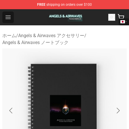
FREE
shipping on orders over $100
Angels & Airwaves Shop - Official Angels & Airwaves Mer
Open menu
ホーム
/
Angels & Airwaves アクセサリー
/
Angels & Airwaves ノートブック