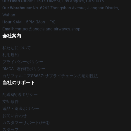
Our Head Office
: 1150 S Olive St, Los Angeles, CA 90015
Our Warehouse
: No. 6262 Zhongshan Avenue, Jianghan District,
Wuhan
Hour
: 9AM – 5PM (Mon – Fri)
Email
: contact@angels-and-airwaves.shop
会社案内
私たちについて
利用規約
プライバシーポリシー
DMCA - 著作権ポリシー
カリフォルニアSB657: サプライチェーンの透明性法
当社のサポート
配送&配送ポリシー
支払条件
返品・返金ポリシー
お問い合わせ
カスタマーサポート(FAQ)
スタッフ