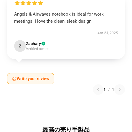
Angels & Airwaves notebook is ideal for work
meetings. I love the clean, sleek design.
Apr 23, 2025
Zachary
Z
Verified owner
Write your review
1
/
1
最高の売り手製品