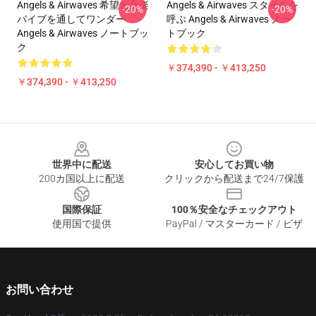
Angels & Airwaves 希望と音楽
Angels & Airwaves スタイルを
-20%
-20%
バイブを通してワンダー
呼ぶ Angels & Airwaves ノー
Angels & Airwaves ノートブッ
トブック
ク
￥374,390 - ￥413,250
￥374,390 - ￥413,250
Footer
世界中に配送
安心してお買い物
200カ国以上に配送
クリックから配送まで24/7保護
国際保証
100％安全なチェックアウト
使用国で提供
PayPal / マスターカード / ビザ
お問い合わせ