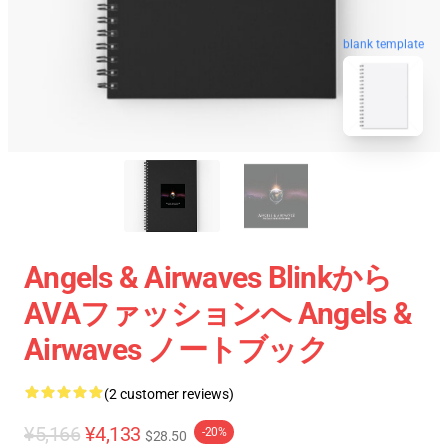
blank template
Angels & Airwaves Blinkから
AVAファッションへ Angels &
Airwaves ノートブック
(2 customer reviews)
¥5,166
¥4,133
-20%
$28.50