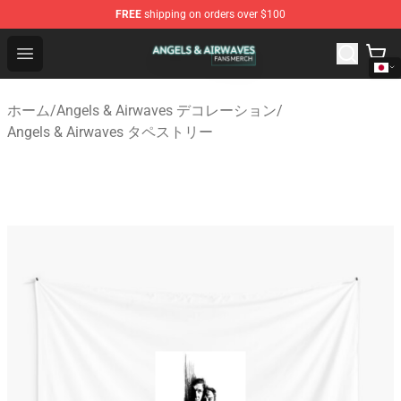
FREE
shipping on orders over $100
Angels & Airwaves Shop - Official Angels & Airwaves Mer
Open menu
ホーム
/
Angels & Airwaves デコレーション
/
Angels & Airwaves タペストリー