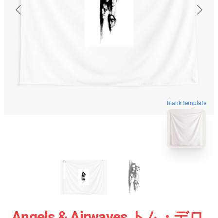
blank template
Angels & Airwaves トム・デロ