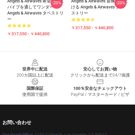
Angels & Airwaves 希望と音楽
Angels & Airwaves 冒険は見続
-20%
-20%
バイブを通してワンダー
ける Angels & Airwaves タペ
Angels & Airwaves タペストリ
ストリー
ー
￥317,550 - ￥440,800
￥317,550 - ￥440,800
Footer
世界中に配送
安心してお買い物
200カ国以上に配送
クリックから配送まで24/7保護
国際保証
100％安全なチェックアウト
使用国で提供
PayPal / マスターカード / ビザ
お問い合わせ
Our Head Office
: 1150 S Olive St, Los Angeles, CA 90015