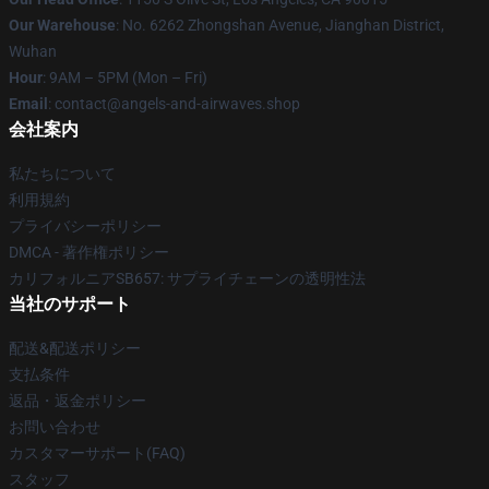
Our Warehouse
: No. 6262 Zhongshan Avenue, Jianghan District,
Wuhan
Hour
: 9AM – 5PM (Mon – Fri)
Email
: contact@angels-and-airwaves.shop
会社案内
私たちについて
利用規約
プライバシーポリシー
DMCA - 著作権ポリシー
カリフォルニアSB657: サプライチェーンの透明性法
当社のサポート
配送&配送ポリシー
支払条件
返品・返金ポリシー
お問い合わせ
カスタマーサポート(FAQ)
スタッフ