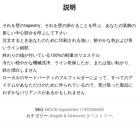
説明
それを壁のtapestry、それを壁の掛かることを呼ぶ、あなたの装飾の
新しい中心部分を呼ぶして下さい
注文するときあなたのために印刷される強い、鮮やかな色および良
いライン細部、
終わりの端が付いている100%の軽量ポリエステル
冷たい穏やかな機械洗浄、ライン乾燥したか、または低い転がり、
鉄か漂白しません
ローカルのサードパーティのフルフィルダーによって、すべてのア
イテムがあなただけのために作られているので、受け取った製品に
わずかなバリアンスがあるかもしれません
SKU
:
MOCK-tapestries-1745506660
カテゴリー
:
Angels & Airwaves タペストリー
,