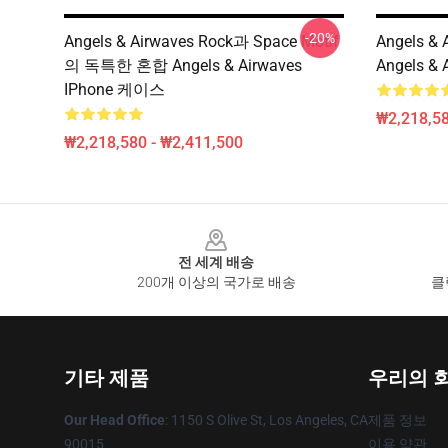
-20%
Angels & Airwaves Rock과 Space Motif
Angels 
의 독특한 혼합 Angels & Airwaves
Angels &
IPhone 케이스
₩2,218,58
₩2,218,580 - ₩2,411,500
Footer
전 세계 배송
200개 이상의 국가로 배송
클
기타 제품
우리의 
Our Head Office
: 1150 S Olive St, Los Angeles, CA
제품 정보
90015
이용 약관