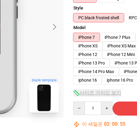
Style
PC black frosted shell
RPC 
Model
iPhone 7
iPhone 7 Plus
iPhone XS
iPhone XS Max
iPhone 12
iPhone 12 Mini
iPhone 13 Pro
iPhone 13 
iPhone 14 Pro Max
iPhone
iphone 16
iphone 16 Pro
blank template
사이즈 가이드 보기
Quantity
이 세일은
02
:
00
:
54