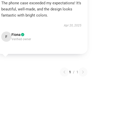
The phone case exceeded my expectations! It’s
beautiful, well-made, and the design looks
fantastic with bright colors.
Apr 20, 2025
Fiona
F
Verified owner
1
/
1