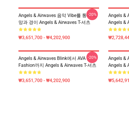
-20%
Angels & Airwaves 음악 Vibe를 통해 희
Angels 
망과 경이 Angels & Airwaves T-셔츠
Angels &
₩3,651,700 - ₩4,202,900
₩2,728,44
-20%
Angels & Airwaves Blink에서 AVA
Angels 
Fashion까지 Angels & Airwaves T-셔츠
Angels &
₩3,651,700 - ₩4,202,900
₩5,642,91