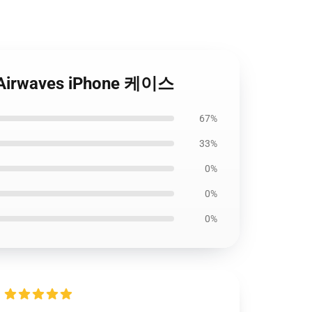
& Airwaves iPhone 케이스
67%
33%
0%
0%
0%