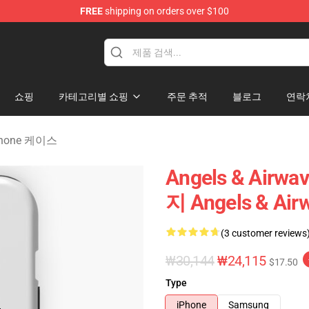
FREE
shipping on orders over $100
Merchandise Store
쇼핑
카테고리별 쇼핑
주문 추적
블로그
연락
iPhone 케이스
Angels & Airwa
지 Angels & Ai
(3 customer reviews
₩30,144
₩24,115
$17.50
Type
iPhone
Samsung