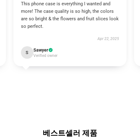
This phone case is everything I wanted and
more! The case quality is so high, the colors
are so bright & the flowers and fruit slices look
so perfect.
Apr 22, 2025
Sawyer
S
Verified owner
베스트셀러 제품