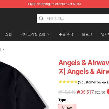
FREE
shipping on orders over $100
Merchandise Store
쇼핑
카테고리별 쇼핑
주문 추적
블로그
연락
-셔츠
Angels & Airwa
지 Angels & Ai
(5 customer reviews
₩45,646
₩36,517
$26.50
Type
Unisex