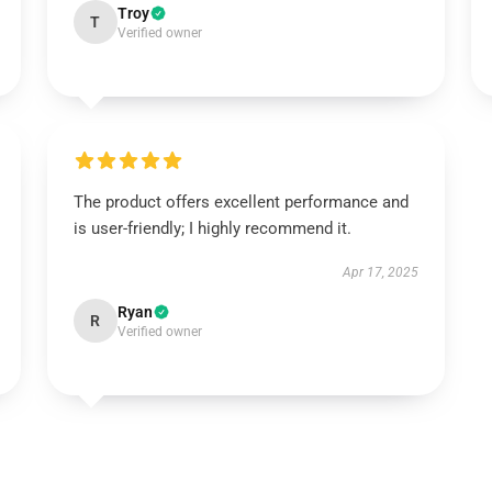
Troy
T
Verified owner
The product offers excellent performance and
is user-friendly; I highly recommend it.
Apr 17, 2025
Ryan
R
Verified owner