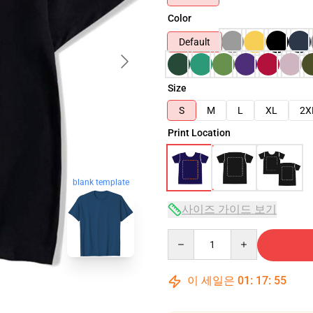
Color
Default
Size
S
M
L
XL
2X
Print Location
blank template
사이즈 가이드 보기
Quantity
이 세일은
01
:
17
:
54