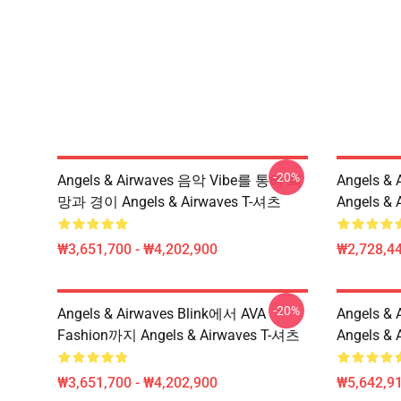
-20%
Angels & Airwaves 음악 Vibe를 통해 희
Angels 
망과 경이 Angels & Airwaves T-셔츠
Angels &
₩3,651,700 - ₩4,202,900
₩2,728,44
-20%
Angels & Airwaves Blink에서 AVA
Angels 
Fashion까지 Angels & Airwaves T-셔츠
Angels &
₩3,651,700 - ₩4,202,900
₩5,642,91