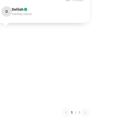
Apr 19, 2025
Delilah
D
Verified owner
1
/
1