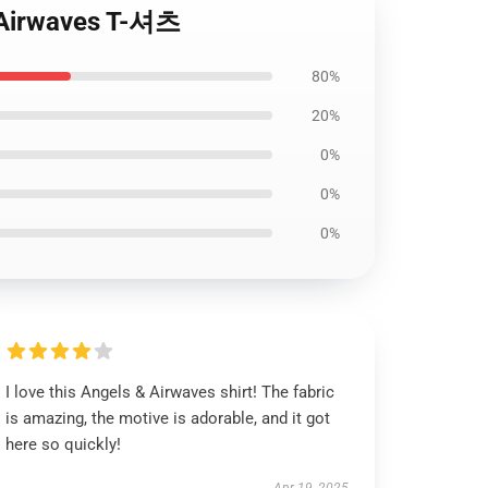
 Airwaves T-셔츠
80%
20%
0%
0%
0%
I love this Angels & Airwaves shirt! The fabric
is amazing, the motive is adorable, and it got
here so quickly!