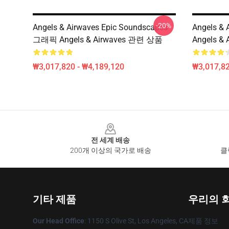
-20%
Angels & Airwaves Epic Soundscapes
Angels 
그래픽 Angels & Airwaves 관련 상품
Angels &
₩3,017,820 - ₩4,189,120
₩3,017,82
Footer
전 세계 배송
200개 이상의 국가로 배송
클
기타 제품
우리의 
Our Head Office
: 1150 S Olive St, Los Angeles, CA
제품 정보