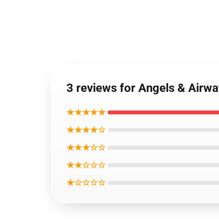
3 reviews for Angels & A
★★★★★
★★★★☆
★★★☆☆
★★☆☆☆
★☆☆☆☆