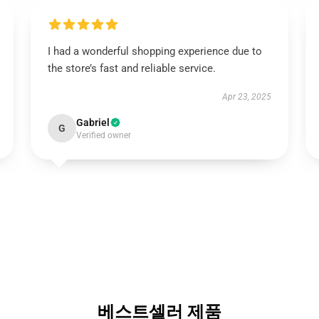
I had a wonderful shopping experience due to
the store’s fast and reliable service.
Apr 23, 2025
Gabriel
G
Verified owner
베스트셀러 제품