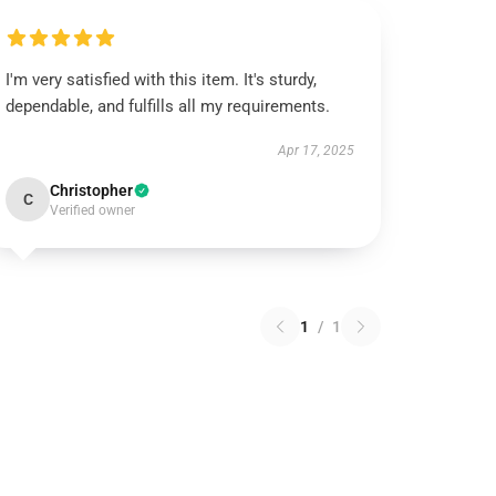
I'm very satisfied with this item. It's sturdy,
dependable, and fulfills all my requirements.
Apr 17, 2025
Christopher
C
Verified owner
1
/
1