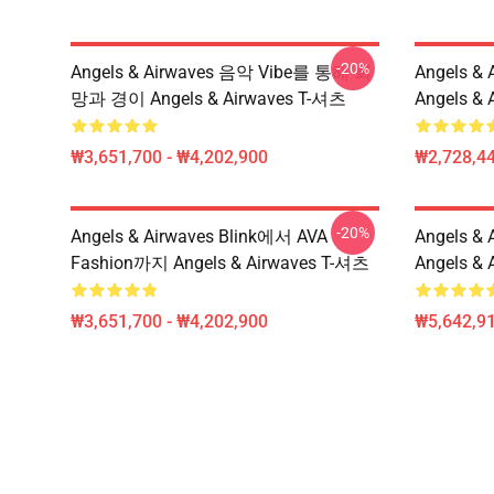
-20%
Angels & Airwaves 음악 Vibe를 통해 희
Angels 
망과 경이 Angels & Airwaves T-셔츠
Angels &
₩3,651,700 - ₩4,202,900
₩2,728,44
-20%
Angels & Airwaves Blink에서 AVA
Angels 
Fashion까지 Angels & Airwaves T-셔츠
Angels &
₩3,651,700 - ₩4,202,900
₩5,642,91