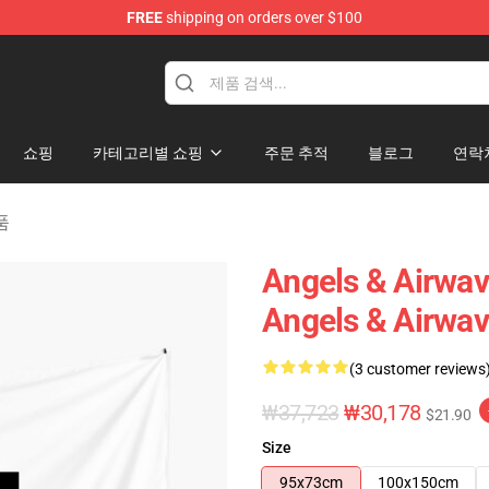
FREE
shipping on orders over $100
Merchandise Store
쇼핑
카테고리별 쇼핑
주문 추적
블로그
연락
상품
Angels & Airw
Angels & Airw
(3 customer reviews
₩37,723
₩30,178
$21.90
Size
95x73cm
100x150cm