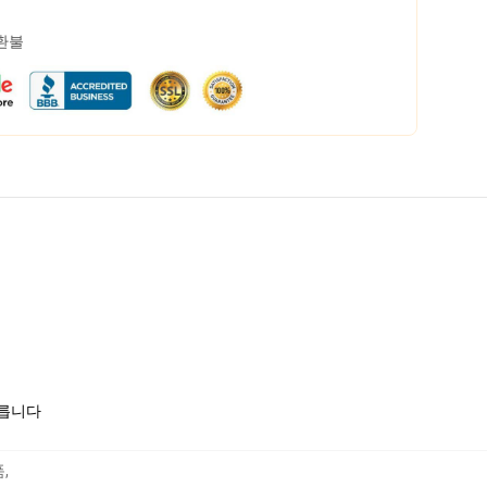
 환불
모릅니다
품
,