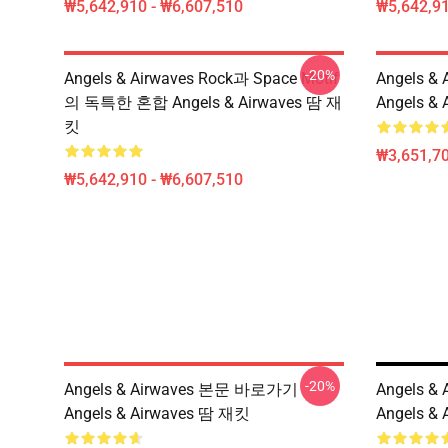
₩5,642,910 - ₩6,607,510
₩5,642,91
-20%
Angels & Airwaves Rock과 Space Motif
Angels 
의 독특한 혼합 Angels & Airwaves 땀 재
Angels &
킷
₩3,651,70
₩5,642,910 - ₩6,607,510
-20%
Angels & Airwaves 본문 바로가기
Angels 
Angels & Airwaves 땀 재킷
Angels &