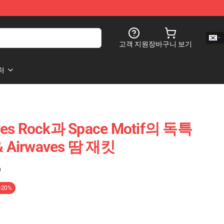
고객 지원
장바구니 보기
처
aves Rock과 Space Motif의 독특
& Airwaves 땀 재킷
)
-20%