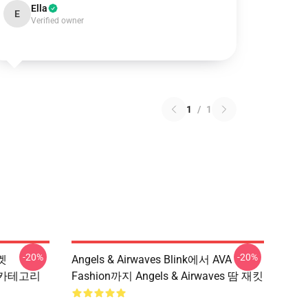
Ella
E
Verified owner
1
/
1
-20%
-20%
로켓
Angels & Airwaves Blink에서 AVA
ves 카테고리
Fashion까지 Angels & Airwaves 땀 재킷