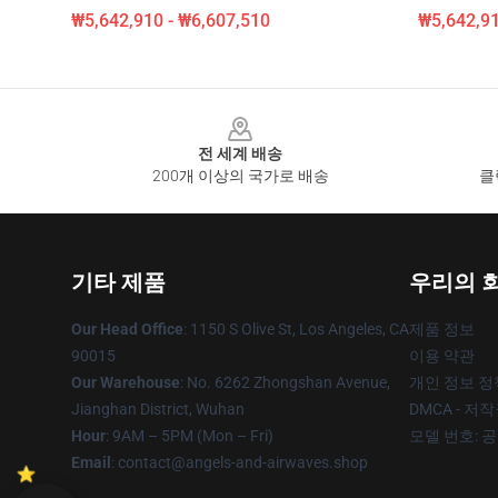
₩5,642,910 - ₩6,607,510
₩5,642,91
Footer
전 세계 배송
200개 이상의 국가로 배송
클
기타 제품
우리의 
Our Head Office
: 1150 S Olive St, Los Angeles, CA
제품 정보
90015
이용 약관
Our Warehouse
: No. 6262 Zhongshan Avenue,
개인 정보 정
Jianghan District, Wuhan
DMCA - 저
Hour
: 9AM – 5PM (Mon – Fri)
모델 번호: 
Email
: contact@angels-and-airwaves.shop