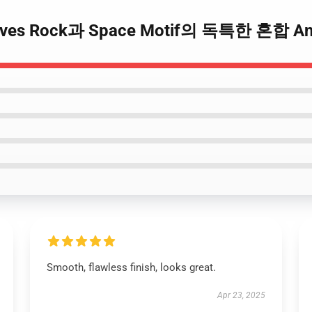
irwaves Rock과 Space Motif의 독특한 혼합 A
Smooth, flawless finish, looks great.
Apr 23, 2025