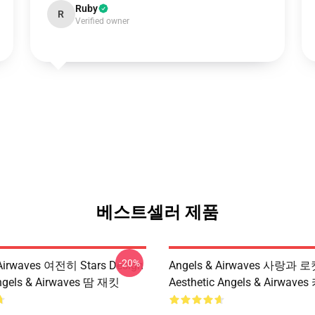
Ruby
R
Verified owner
베스트셀러 제품
-20%
 Airwaves 여전히 Stars Design
Angels & Airwaves 사랑과 
els & Airwaves 땀 재킷
Aesthetic Angels & Airwa