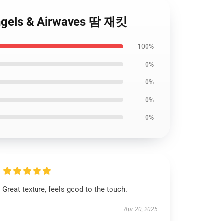
ngels & Airwaves 땀 재킷
100%
0%
0%
0%
0%
Great texture, feels good to the touch.
Apr 20, 2025