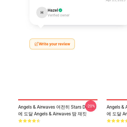
Apr 23, 2025
Hazel
H
Verified owner
Write your review
-20%
Angels & Airwaves 여전히 Stars Design
Angels &
에 도달 Angels & Airwaves 땀 재킷
에 도달 Ang