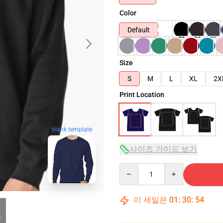
Color
Default
Size
S
M
L
XL
2X
Print Location
blank template
사이즈 가이드 보기
Quantity
이 세일은
01
:
30
:
53