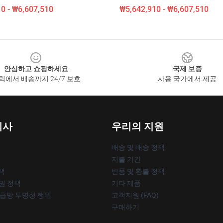
0 - ₩6,607,510
₩5,642,910 - ₩6,607,510
안심하고 쇼핑하세요
국제 보증
릭에서 배송까지 24/7 보호
사용 국가에서 제공
회사
우리의 지원
배송 및 배송 정책
지불 기간
책
반품 및 환불 정책
작권 정책
기타 제품
공급망 투명성 행위
고객지원 (FAQ)
구매하기