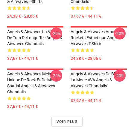
& Airwaves T-Shirts
Chandails
24,38 € - 28,06 €
37,67 € - 44,11 €
Angels & Airwaves La Vision
Angels & Airwaves Amour Et
-20%
-20%
De Tom DeLonge Tee Angels &
Rockets Esthétique Angels &
Airwaves Chandails
Airwaves T-Shirts
37,67 € - 44,11 €
24,38 € - 28,06 €
Angels & Airwaves Mélange
Angels & Airwaves De Blink À
-20%
-20%
Unique De Rock Et De Motif
La Mode AVA Angels &
Spatial Angels & Airwaves
Airwaves Chandails
Chandails
37,67 € - 44,11 €
37,67 € - 44,11 €
VOIR PLUS