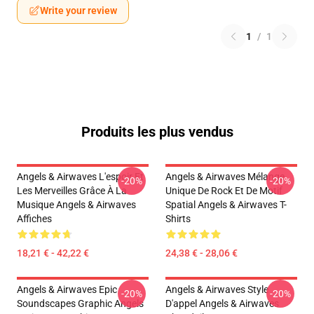
Write your review
1
/
1
Produits les plus vendus
Angels & Airwaves L'espoir Et
Angels & Airwaves Mélange
-20%
-20%
Les Merveilles Grâce À La
Unique De Rock Et De Motif
Musique Angels & Airwaves
Spatial Angels & Airwaves T-
Affiches
Shirts
18,21 € - 42,22 €
24,38 € - 28,06 €
Angels & Airwaves Epic
Angels & Airwaves Style
-20%
-20%
Soundscapes Graphic Angels
D'appel Angels & Airwaves