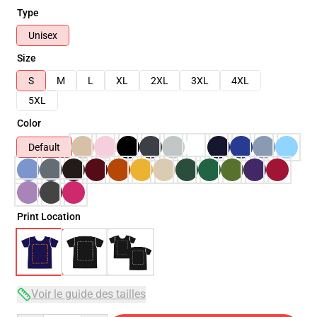
Type
Unisex
Size
S
M
L
XL
2XL
3XL
4XL
5XL
Color
Default
Print Location
Voir le guide des tailles