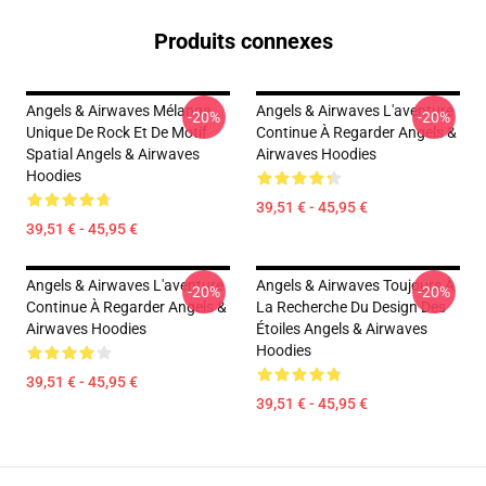
Produits connexes
Angels & Airwaves Mélange
Angels & Airwaves L'aventure
-20%
-20%
Unique De Rock Et De Motif
Continue À Regarder Angels &
Spatial Angels & Airwaves
Airwaves Hoodies
Hoodies
39,51 € - 45,95 €
39,51 € - 45,95 €
Angels & Airwaves L'aventure
Angels & Airwaves Toujours À
-20%
-20%
Continue À Regarder Angels &
La Recherche Du Design Des
Airwaves Hoodies
Étoiles Angels & Airwaves
Hoodies
39,51 € - 45,95 €
39,51 € - 45,95 €
Footer