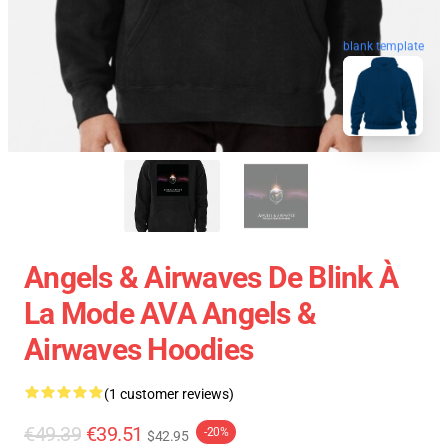
blank template
Angels & Airwaves De Blink À
La Mode AVA Angels &
Airwaves Hoodies
(1 customer reviews)
€49.39
€39.51
-20%
$42.95