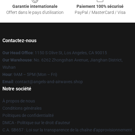
Garantie internationale
Paiement 100% sécurisé
Offert dans le pays d'utilisation
PayPal / MasterCard / Visa
Contactez-nous
Our Head Office
: 1150 S Olive St, Los Angeles, CA 90015
Our Warehouse
: No. 6262 Zhongshan Avenue, Jianghan District,
Wuhan
Hour
: 9AM – 5PM (Mon – Fri)
Email
: contact@angels-and-airwaves.shop
Notre société
À propos de nous
Conditions générales
Politiques de confidentialité
DMCA - Politique sur le droit d'auteur
C.A. SB657 : Loi sur la transparence de la chaîne d'approvisionnement