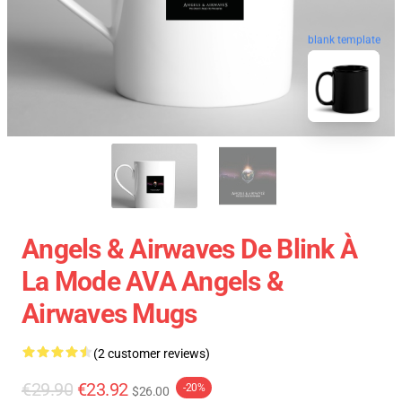
blank template
Angels & Airwaves De Blink À
La Mode AVA Angels &
Airwaves Mugs
(2 customer reviews)
€29.90
€23.92
-20%
$26.00