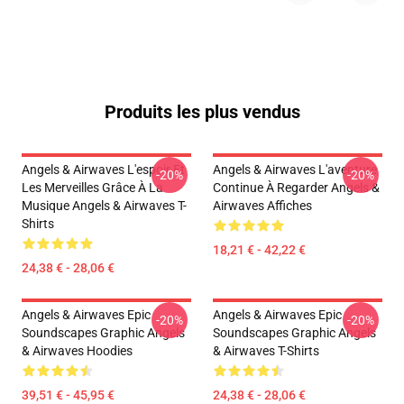
Produits les plus vendus
Angels & Airwaves L'espoir Et
Angels & Airwaves L'aventure
-20%
-20%
Les Merveilles Grâce À La
Continue À Regarder Angels &
Musique Angels & Airwaves T-
Airwaves Affiches
Shirts
18,21 € - 42,22 €
24,38 € - 28,06 €
Angels & Airwaves Epic
Angels & Airwaves Epic
-20%
-20%
Soundscapes Graphic Angels
Soundscapes Graphic Angels
& Airwaves Hoodies
& Airwaves T-Shirts
39,51 € - 45,95 €
24,38 € - 28,06 €