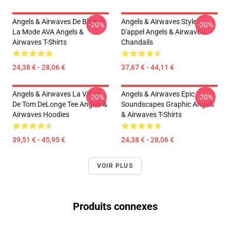
Angels & Airwaves De Blink À
Angels & Airwaves Style
-20%
-20%
La Mode AVA Angels &
D'appel Angels & Airwaves
Airwaves T-Shirts
Chandails
24,38 € - 28,06 €
37,67 € - 44,11 €
Angels & Airwaves La Vision
Angels & Airwaves Epic
-20%
-20%
De Tom DeLonge Tee Angels &
Soundscapes Graphic Angels
Airwaves Hoodies
& Airwaves T-Shirts
39,51 € - 45,95 €
24,38 € - 28,06 €
VOIR PLUS
Produits connexes