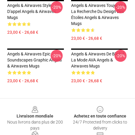
Angels & Airwaves Style
Angels & Airwaves Toujours À
-20%
-20%
D'appel Angels & Airwaves
La Recherche Du Design Des
Mugs
Étoiles Angels & Airwaves
Mugs
23,00 € - 26,68 €
23,00 € - 26,68 €
Angels & Airwaves Epic
Angels & Airwaves De Blink À
-20%
-20%
Soundscapes Graphic Angels
La Mode AVA Angels &
& Airwaves Mugs
Airwaves Mugs
23,00 € - 26,68 €
23,00 € - 26,68 €
Footer
Livraison mondiale
Achetez en toute confiance
Nous livrons dans plus de 200
24/7 Protected from clicks to
pays
delivery