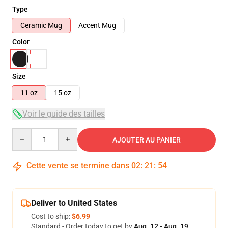
Type
Ceramic Mug
Accent Mug
Color
Size
11 oz
15 oz
Voir le guide des tailles
Quantity
AJOUTER AU PANIER
Cette vente se termine dans
02
:
21
:
54
Deliver to United States
Cost to ship:
$6.99
Standard - Order today to get by
Aug. 12 - Aug. 19