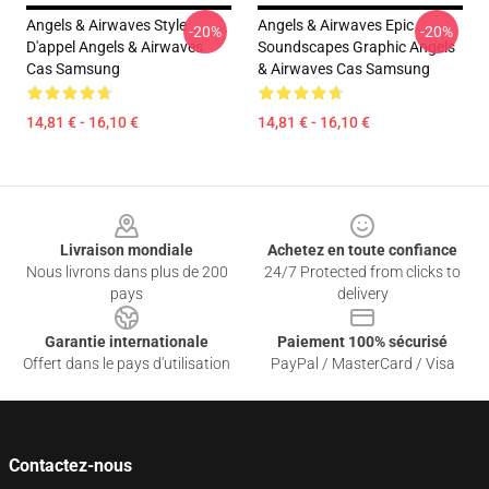
Angels & Airwaves Style
Angels & Airwaves Epic
-20%
-20%
D'appel Angels & Airwaves
Soundscapes Graphic Angels
Cas Samsung
& Airwaves Cas Samsung
14,81 € - 16,10 €
14,81 € - 16,10 €
Footer
Livraison mondiale
Achetez en toute confiance
Nous livrons dans plus de 200
24/7 Protected from clicks to
pays
delivery
Garantie internationale
Paiement 100% sécurisé
Offert dans le pays d'utilisation
PayPal / MasterCard / Visa
Contactez-nous