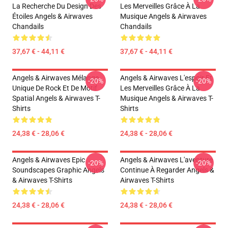
La Recherche Du Design Des
Les Merveilles Grâce À La
Étoiles Angels & Airwaves
Musique Angels & Airwaves
Chandails
Chandails
37,67 € - 44,11 €
37,67 € - 44,11 €
Angels & Airwaves Mélange
Angels & Airwaves L'espoir Et
-20%
-20%
Unique De Rock Et De Motif
Les Merveilles Grâce À La
Spatial Angels & Airwaves T-
Musique Angels & Airwaves T-
Shirts
Shirts
24,38 € - 28,06 €
24,38 € - 28,06 €
Angels & Airwaves Epic
Angels & Airwaves L'aventure
-20%
-20%
Soundscapes Graphic Angels
Continue À Regarder Angels &
& Airwaves T-Shirts
Airwaves T-Shirts
24,38 € - 28,06 €
24,38 € - 28,06 €