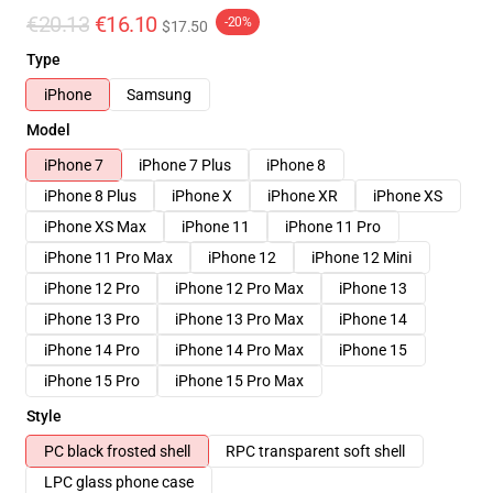
€20.13
€16.10
-20%
$17.50
Type
iPhone
Samsung
Model
iPhone 7
iPhone 7 Plus
iPhone 8
iPhone 8 Plus
iPhone X
iPhone XR
iPhone XS
iPhone XS Max
iPhone 11
iPhone 11 Pro
iPhone 11 Pro Max
iPhone 12
iPhone 12 Mini
iPhone 12 Pro
iPhone 12 Pro Max
iPhone 13
iPhone 13 Pro
iPhone 13 Pro Max
iPhone 14
iPhone 14 Pro
iPhone 14 Pro Max
iPhone 15
iPhone 15 Pro
iPhone 15 Pro Max
Style
PC black frosted shell
RPC transparent soft shell
LPC glass phone case