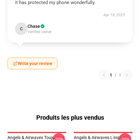
it has protected my phone wonderfully.
Apr 18, 2025
Chase
C
Verified owner
Write your review
1
/
1
Produits les plus vendus
Angels & Airwaves Toujours À
Angels & Airwaves L'espoir Et
-20%
-20%