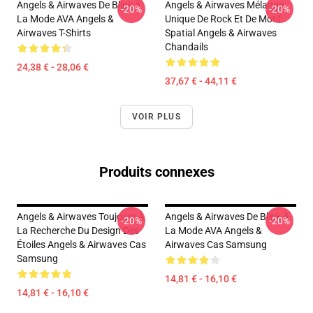
Angels & Airwaves De Blink À
Angels & Airwaves Mélange
-20%
-20%
La Mode AVA Angels &
Unique De Rock Et De Motif
Airwaves T-Shirts
Spatial Angels & Airwaves
Chandails
24,38 € - 28,06 €
37,67 € - 44,11 €
VOIR PLUS
Produits connexes
Angels & Airwaves Toujours À
Angels & Airwaves De Blink À
-20%
-20%
La Recherche Du Design Des
La Mode AVA Angels &
Étoiles Angels & Airwaves Cas
Airwaves Cas Samsung
Samsung
14,81 € - 16,10 €
14,81 € - 16,10 €