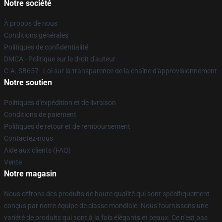
Notre société
À propos de nous
Conditions générales
Politiques de confidentialité
DMCA - Politique sur le droit d'auteur
C.A. SB657 : Loi sur la transparence de la chaîne d'approvisionnement
Notre soutien
Politiques d'expédition et de livraison
Conditions de paiement
Politiques de retour et de remboursement
Contactez-nous
Aide aux clients (FAQ)
Vente
Notre magasin
Nous offrons des produits de haute qualité qui sont spécifiquement
conçus par notre équipe de classe mondiale. Nous fournissons une
variété de produits qui sont à la fois élégants et beaux. Ce n'est pas