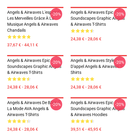
Angels & Airwaves L'espoir Et
Angels & Airwaves Epic
-20%
-20%
Les Merveilles Grâce À La
Soundscapes Graphic Angels
Musique Angels & Airwaves
& Airwaves T-Shirts
Chandails
24,38 € - 28,06 €
37,67 € - 44,11 €
Angels & Airwaves Epic
Angels & Airwaves Style
-20%
-20%
Soundscapes Graphic Angels
D'appel Angels & Airwaves T-
& Airwaves T-Shirts
Shirts
24,38 € - 28,06 €
24,38 € - 28,06 €
Angels & Airwaves De Blink À
Angels & Airwaves Epic
-20%
-20%
La Mode AVA Angels &
Soundscapes Graphic Angels
Airwaves T-Shirts
& Airwaves Hoodies
24,38 € - 28,06 €
39,51 € - 45,95 €