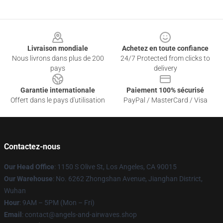
Footer
Livraison mondiale
Achetez en toute confiance
Nous livrons dans plus de 200
24/7 Protected from clicks to
pays
delivery
Garantie internationale
Paiement 100% sécurisé
Offert dans le pays d'utilisation
PayPal / MasterCard / Visa
Contactez-nous
Our Head Office
: 1150 S Olive St, Los Angeles, CA 90015
Our Warehouse
: No. 6262 Zhongshan Avenue, Jianghan District,
Wuhan
Hour
: 9AM – 5PM (Mon – Fri)
Email
: contact@angels-and-airwaves.shop