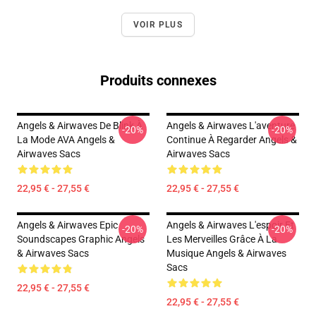
VOIR PLUS
Produits connexes
Angels & Airwaves De Blink À
Angels & Airwaves L'aventure
-20%
-20%
La Mode AVA Angels &
Continue À Regarder Angels &
Airwaves Sacs
Airwaves Sacs
22,95 € - 27,55 €
22,95 € - 27,55 €
Angels & Airwaves Epic
Angels & Airwaves L'espoir Et
-20%
-20%
Soundscapes Graphic Angels
Les Merveilles Grâce À La
& Airwaves Sacs
Musique Angels & Airwaves
Sacs
22,95 € - 27,55 €
22,95 € - 27,55 €