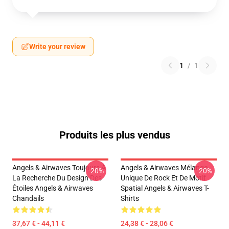
Write your review
1
/
1
Produits les plus vendus
Angels & Airwaves Toujours À
Angels & Airwaves Mélange
-20%
-20%
La Recherche Du Design Des
Unique De Rock Et De Motif
Étoiles Angels & Airwaves
Spatial Angels & Airwaves T-
Chandails
Shirts
37,67 € - 44,11 €
24,38 € - 28,06 €