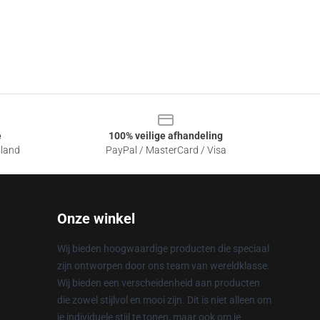
e
100% veilige afhandeling
sland
PayPal / MasterCard / Visa
Onze winkel
Wij bieden hoogwaardige producten die speciaal
zijn ontworpen door ons team van wereldklasse.
Wij bieden een verscheidenheid aan producten
die zowel stijlvol en mooi zijn. Dit is niet alleen om
je individuele stijl te tonen, maar ook om je