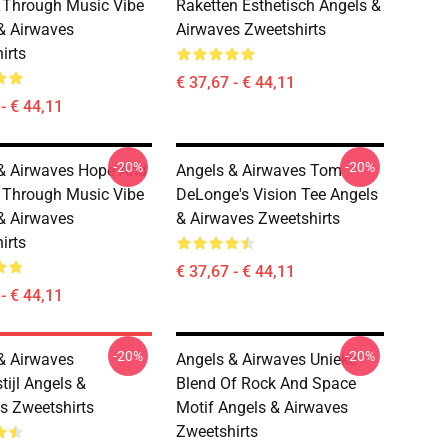
Through Music Vibe
Raketten Esthetisch Angels &
& Airwaves
Airwaves Zweetshirts
irts
€ 37,67 - € 44,11
- € 44,11
-20%
-20%
& Airwaves Hope And
Angels & Airwaves Tom
Through Music Vibe
DeLonge's Vision Tee Angels
& Airwaves
& Airwaves Zweetshirts
irts
€ 37,67 - € 44,11
- € 44,11
-20%
-20%
& Airwaves
Angels & Airwaves Unieke
tijl Angels &
Blend Of Rock And Space
s Zweetshirts
Motif Angels & Airwaves
Zweetshirts