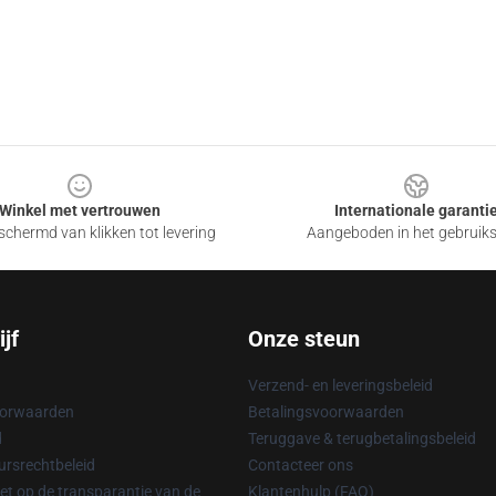
Winkel met vertrouwen
Internationale garanti
chermd van klikken tot levering
Aangeboden in het gebruik
jf
Onze steun
Verzend- en leveringsbeleid
oorwaarden
Betalingsvoorwaarden
d
Teruggave & terugbetalingsbeleid
rsrechtbeleid
Contacteer ons
t op de transparantie van de
Klantenhulp (FAQ)