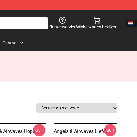
Klantenservice
Winkelwagen bekijken
Contact
-20%
-20%
& Airwaves Hope And
Angels & Airwaves Liefde En