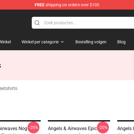
FREE
shipping on orders over $100
Merchandise Store
Winkel
Winkel per categorie
Bestelling volgen
Blog
s
etshirts
-20%
-20%
Airwaves Nog
Angels & Airwaves Epic
Angels 