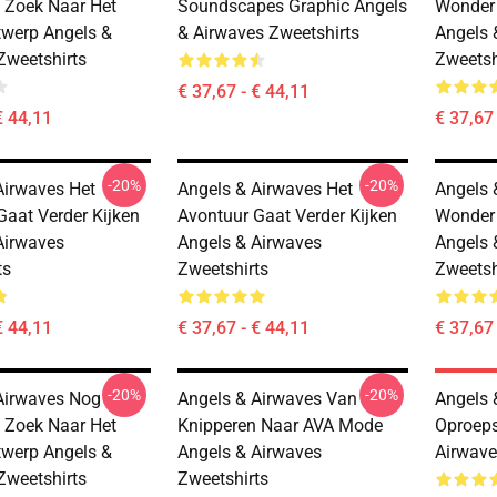
 Zoek Naar Het
Soundscapes Graphic Angels
Wonder 
twerp Angels &
& Airwaves Zweetshirts
Angels 
Zweetshirts
Zweetsh
€ 37,67 - € 44,11
€ 44,11
€ 37,67 
-20%
-20%
Airwaves Het
Angels & Airwaves Het
Angels 
Gaat Verder Kijken
Avontuur Gaat Verder Kijken
Wonder 
Airwaves
Angels & Airwaves
Angels 
ts
Zweetshirts
Zweetsh
€ 44,11
€ 37,67 - € 44,11
€ 37,67 
-20%
-20%
Airwaves Nog
Angels & Airwaves Van
Angels 
 Zoek Naar Het
Knipperen Naar AVA Mode
Oproeps
twerp Angels &
Angels & Airwaves
Airwave
Zweetshirts
Zweetshirts