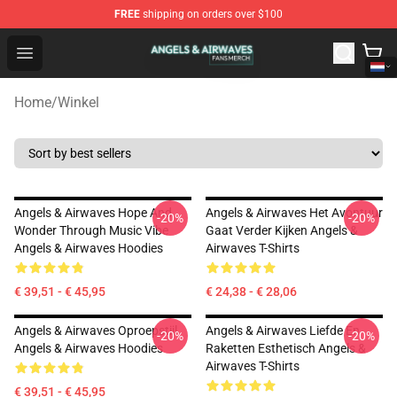
FREE
shipping on orders over $100
Angels & Airwaves Shop - Official Angels & Airwaves Mer
Open menu
Home
/
Winkel
Angels & Airwaves Hope And
Angels & Airwaves Het Avontuur
-20%
-20%
Wonder Through Music Vibe
Gaat Verder Kijken Angels &
Angels & Airwaves Hoodies
Airwaves T-Shirts
€ 39,51 - € 45,95
€ 24,38 - € 28,06
Angels & Airwaves Oproepstijl
Angels & Airwaves Liefde En
-20%
-20%
Angels & Airwaves Hoodies
Raketten Esthetisch Angels &
Airwaves T-Shirts
€ 39,51 - € 45,95