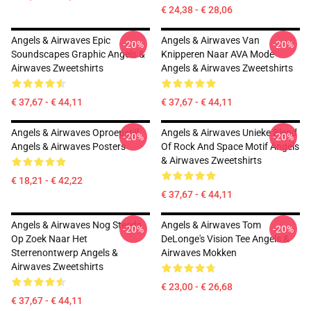
€ 24,38 - € 28,06
Angels & Airwaves Epic
Angels & Airwaves Van
-20%
-20%
Soundscapes Graphic Angels &
Knipperen Naar AVA Mode
Airwaves Zweetshirts
Angels & Airwaves Zweetshirts
€ 37,67 - € 44,11
€ 37,67 - € 44,11
Angels & Airwaves Oproepstijl
Angels & Airwaves Unieke Blend
-20%
-20%
Angels & Airwaves Posters
Of Rock And Space Motif Angels
& Airwaves Zweetshirts
€ 18,21 - € 42,22
€ 37,67 - € 44,11
Angels & Airwaves Nog Steeds
Angels & Airwaves Tom
-20%
-20%
Op Zoek Naar Het
DeLonge's Vision Tee Angels &
Sterrenontwerp Angels &
Airwaves Mokken
Airwaves Zweetshirts
€ 23,00 - € 26,68
€ 37,67 - € 44,11