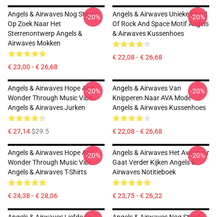
Angels & Airwaves Nog Steeds
Angels & Airwaves Unieke Blend
-20%
-20%
Op Zoek Naar Het
Of Rock And Space Motif Angels
Sterrenontwerp Angels &
& Airwaves Kussenhoes
Airwaves Mokken
€ 22,08 - € 26,68
€ 23,00 - € 26,68
Angels & Airwaves Hope And
Angels & Airwaves Van
-20%
-20%
Wonder Through Music Vibe
Knipperen Naar AVA Mode
Angels & Airwaves Jurken
Angels & Airwaves Kussenhoes
€ 27,14
$29.5
€ 22,08 - € 26,68
Angels & Airwaves Hope And
Angels & Airwaves Het Avontuur
-20%
-20%
Wonder Through Music Vibe
Gaat Verder Kijken Angels &
Angels & Airwaves T-Shirts
Airwaves Notitieboek
€ 24,38 - € 28,06
€ 23,75 - € 26,22