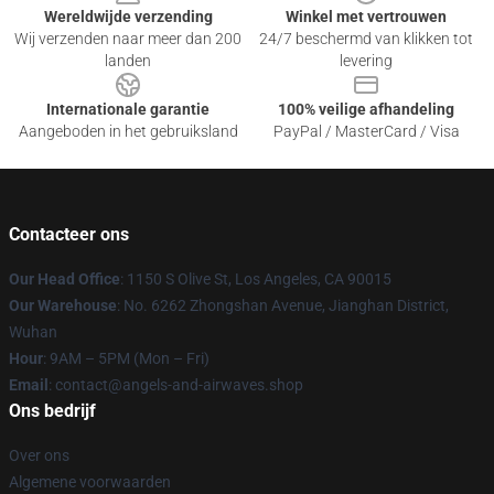
Wereldwijde verzending
Winkel met vertrouwen
Wij verzenden naar meer dan 200
24/7 beschermd van klikken tot
landen
levering
Internationale garantie
100% veilige afhandeling
Aangeboden in het gebruiksland
PayPal / MasterCard / Visa
Contacteer ons
Our Head Office
: 1150 S Olive St, Los Angeles, CA 90015
Our Warehouse
: No. 6262 Zhongshan Avenue, Jianghan District,
Wuhan
Hour
: 9AM – 5PM (Mon – Fri)
Email
: contact@angels-and-airwaves.shop
Ons bedrijf
Over ons
Algemene voorwaarden