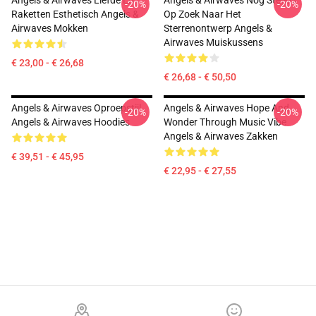
Angels & Airwaves Liefde En
Angels & Airwaves Nog Steeds
-20%
-20%
Raketten Esthetisch Angels &
Op Zoek Naar Het
Airwaves Mokken
Sterrenontwerp Angels &
Airwaves Muiskussens
€ 23,00 - € 26,68
€ 26,68 - € 50,50
Angels & Airwaves Oproepstijl
Angels & Airwaves Hope And
-20%
-20%
Angels & Airwaves Hoodies
Wonder Through Music Vibe
Angels & Airwaves Zakken
€ 39,51 - € 45,95
€ 22,95 - € 27,55
Footer