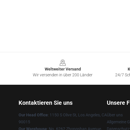
Footer
Weltweiter Versand
K
Wir versenden in über 200 Länder
24/7 Sch
Kontaktieren Sie uns
Unsere F
Our Head Office
: 1150 S Olive St, Los Angeles, CA
Über uns
90015
Allgemeine 
Our Warehouse
: No. 6262 Zhongshan Avenue,
Datenschutzr