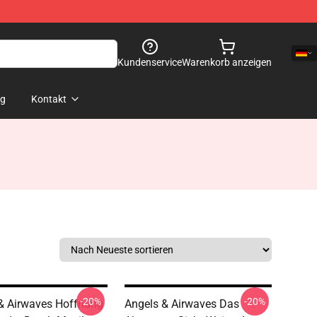
Kundenservice
Warenkorb anzeigen
og
Kontakt
-20%
-20%
& Airwaves Hoffnung
Angels & Airwaves Das