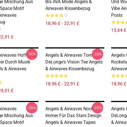
ige Mischung Aus
Bis AVA Mode Angels &
Und Wu
Space Motif
Airwaves Kissenbezug
Vibe An
Airwaves
Posts
zug
18,96 £ - 22,91 £
15,64 £ 
22,91 £
-20%
-20%
Airwaves Hoffnung
Angels & Airwaves Tom
Angels 
er Durch Musik
DeLonge's Vision Tee Angels
Rockets
ls & Airwaves
& Airwaves Kissenbezug
Airwave
18,96 £ - 22,91 £
18,96 £ 
24,01 £
-20%
-20%
Airwaves
Angels & Airwaves Noch
Angels 
ige Mischung Aus
Immer Für Das Stars Design
DeLonge
Space Motif
Angels & Airwaves Tapes
& Airwa