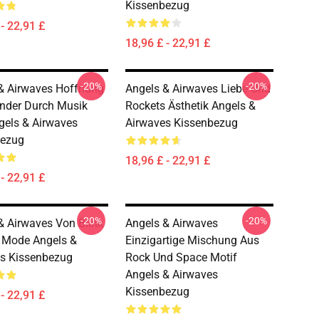
Kissenbezug
- 22,91 £
18,96 £ - 22,91 £
-20%
-20%
& Airwaves Hoffnung
Angels & Airwaves Liebe Und
nder Durch Musik
Rockets Ästhetik Angels &
gels & Airwaves
Airwaves Kissenbezug
bezug
18,96 £ - 22,91 £
- 22,91 £
-20%
-20%
& Airwaves Von Blink
Angels & Airwaves
 Mode Angels &
Einzigartige Mischung Aus
s Kissenbezug
Rock Und Space Motif
Angels & Airwaves
Kissenbezug
- 22,91 £