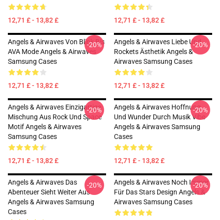
12,71 £ - 13,82 £
12,71 £ - 13,82 £
Angels & Airwaves Von Blink Bis
Angels & Airwaves Liebe Und
-20%
-20%
AVA Mode Angels & Airwaves
Rockets Ästhetik Angels &
Samsung Cases
Airwaves Samsung Cases
12,71 £ - 13,82 £
12,71 £ - 13,82 £
Angels & Airwaves Einzigartige
Angels & Airwaves Hoffnung
-20%
-20%
Mischung Aus Rock Und Space
Und Wunder Durch Musik Vibe
Motif Angels & Airwaves
Angels & Airwaves Samsung
Samsung Cases
Cases
12,71 £ - 13,82 £
12,71 £ - 13,82 £
Angels & Airwaves Das
Angels & Airwaves Noch Immer
-20%
-20%
Abenteuer Sieht Weiter Aus
Für Das Stars Design Angels &
Angels & Airwaves Samsung
Airwaves Samsung Cases
Cases