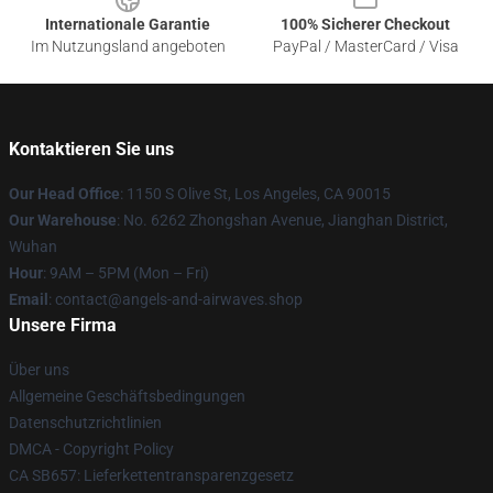
Internationale Garantie
100% Sicherer Checkout
Im Nutzungsland angeboten
PayPal / MasterCard / Visa
Kontaktieren Sie uns
Our Head Office
: 1150 S Olive St, Los Angeles, CA 90015
Our Warehouse
: No. 6262 Zhongshan Avenue, Jianghan District,
Wuhan
Hour
: 9AM – 5PM (Mon – Fri)
Email
: contact@angels-and-airwaves.shop
Unsere Firma
Über uns
Allgemeine Geschäftsbedingungen
Datenschutzrichtlinien
DMCA - Copyright Policy
CA SB657: Lieferkettentransparenzgesetz