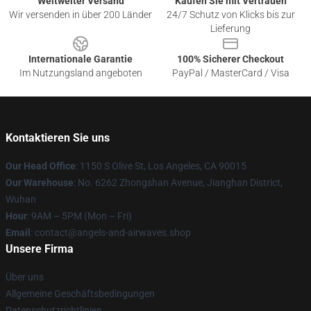
Weltweiter Versand
Kaufen Sie mit Vertrauen
Wir versenden in über 200 Länder
24/7 Schutz von Klicks bis zur
Lieferung
Internationale Garantie
100% Sicherer Checkout
Im Nutzungsland angeboten
PayPal / MasterCard / Visa
Kontaktieren Sie uns
Our Head Office
: 1150 S Olive St, Los Angeles, CA 90015
Our Warehouse
: No. 6262 Zhongshan Avenue, Jianghan District,
Wuhan
Hour
: 9AM – 5PM (Mon – Fri)
Email
: contact@angels-and-airwaves.shop
Unsere Firma
Über uns
Allgemeine Geschäftsbedingungen
Datenschutzrichtlinien