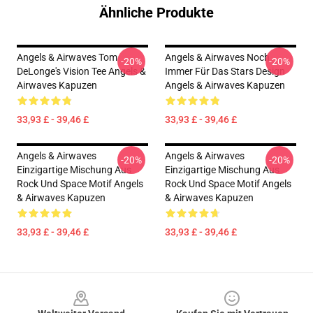
Ähnliche Produkte
Angels & Airwaves Tom
Angels & Airwaves Noch
-20%
-20%
DeLonge's Vision Tee Angels &
Immer Für Das Stars Design
Airwaves Kapuzen
Angels & Airwaves Kapuzen
33,93 £ - 39,46 £
33,93 £ - 39,46 £
Angels & Airwaves
Angels & Airwaves
-20%
-20%
Einzigartige Mischung Aus
Einzigartige Mischung Aus
Rock Und Space Motif Angels
Rock Und Space Motif Angels
& Airwaves Kapuzen
& Airwaves Kapuzen
33,93 £ - 39,46 £
33,93 £ - 39,46 £
Footer