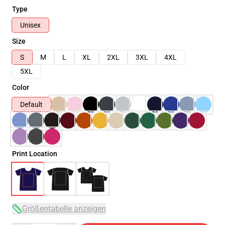
Type
Unisex
Size
S
M
L
XL
2XL
3XL
4XL
5XL
Color
Default
Print Location
Größentabelle anzeigen