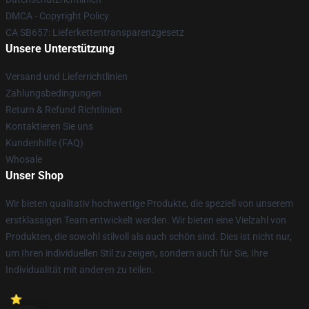
DMCA - Copyright Policy
CA SB657: Lieferkettentransparenzgesetz
Unsere Unterstützung
Versand und Lieferrichtlinien
Zahlungsbedingungen
Return & Refund Richtlinien
Kontaktieren Sie uns
Kundenhilfe (FAQ)
Whosale
Unser Shop
Wir bieten qualitativ hochwertige Produkte, die speziell von unserem
erstklassigen Team entwickelt werden. Wir bieten eine Vielzahl von
Produkten, die sowohl stilvoll als auch schön sind. Dies ist nicht nur,
um Ihren individuellen Stil zu zeigen, sondern auch für Sie, Ihre
Individualität mit anderen zu teilen.