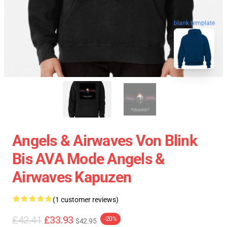
blank template
Angels & Airwaves Von Blink
Bis AVA Mode Angels &
Airwaves Kapuzen
(1 customer reviews)
£42.41
£33.93
-20%
$42.95