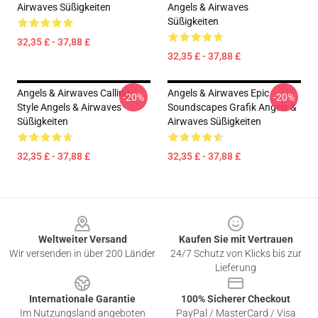
Airwaves Süßigkeiten
Angels & Airwaves
Süßigkeiten
32,35 £ - 37,88 £
32,35 £ - 37,88 £
Angels & Airwaves Calling
Angels & Airwaves Epic
-20%
-20%
Style Angels & Airwaves
Soundscapes Grafik Angels &
Süßigkeiten
Airwaves Süßigkeiten
32,35 £ - 37,88 £
32,35 £ - 37,88 £
Footer
Weltweiter Versand
Kaufen Sie mit Vertrauen
Wir versenden in über 200 Länder
24/7 Schutz von Klicks bis zur
Lieferung
Internationale Garantie
100% Sicherer Checkout
Im Nutzungsland angeboten
PayPal / MasterCard / Visa