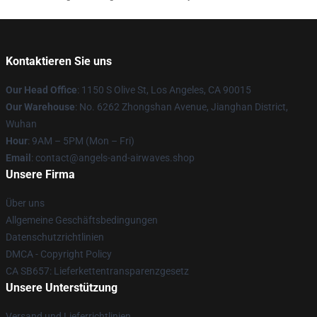
Kontaktieren Sie uns
Our Head Office
: 1150 S Olive St, Los Angeles, CA 90015
Our Warehouse
: No. 6262 Zhongshan Avenue, Jianghan District,
Wuhan
Hour
: 9AM – 5PM (Mon – Fri)
Email
: contact@angels-and-airwaves.shop
Unsere Firma
Über uns
Allgemeine Geschäftsbedingungen
Datenschutzrichtlinien
DMCA - Copyright Policy
CA SB657: Lieferkettentransparenzgesetz
Unsere Unterstützung
Versand und Lieferrichtlinien