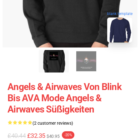
blank template
Angels & Airwaves Von Blink
Bis AVA Mode Angels &
Airwaves Süßigkeiten
(2 customer reviews)
£40.44
£32.35
-20%
$40.95