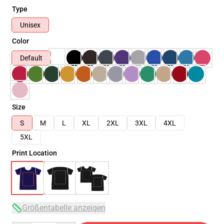
Type
Unisex
Color
Default
Size
S
M
L
XL
2XL
3XL
4XL
5XL
Print Location
Größentabelle anzeigen