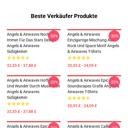
Beste Verkäufer Produkte
Angels & Airwaves Noch
Angels & Airwaves
-20%
-20%
Immer Für Das Stars Design
Einzigartige Mischung Aus
Angels & Airwaves
Rock Und Space Motif Angels
Süßigkeiten
& Airwaves T-Shirts
32,35 £ - 37,88 £
20,93 £ - 24,09 £
Angels & Airwaves Hoffnung
Angels & Airwaves Epic
-20%
-20%
Und Wunder Durch Musik Vibe
Soundscapes Grafik Angels &
Angels & Airwaves
Airwaves T-Shirts
Süßigkeiten
20,93 £ - 24,09 £
32,35 £ - 37,88 £
Angels & Airwaves Epic
Angels & Airwaves Calling