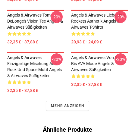
Angels & Airwaves Tom
Angels & Airwaves Liebe Und
-20%
-20%
DeLonge's Vision Tee Angels &
Rockets Ästhetik Angels &
Airwaves Süßigkeiten
Airwaves T-Shirts
32,35 £ - 37,88 £
20,93 £ - 24,09 £
Angels & Airwaves
Angels & Airwaves Von Blink
-20%
-20%
Einzigartige Mischung Aus
Bis AVA Mode Angels &
Rock Und Space Motif Angels
Airwaves Süßigkeiten
& Airwaves Süßigkeiten
32,35 £ - 37,88 £
32,35 £ - 37,88 £
MEHR ANZEIGEN
Ähnliche Produkte