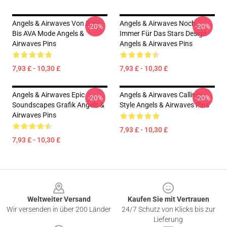
Angels & Airwaves Von Blink
Angels & Airwaves Noch
-20%
-20%
Bis AVA Mode Angels &
Immer Für Das Stars Design
Airwaves Pins
Angels & Airwaves Pins
7,93 £ - 10,30 £
7,93 £ - 10,30 £
Angels & Airwaves Epic
Angels & Airwaves Calling
-20%
-20%
Soundscapes Grafik Angels &
Style Angels & Airwaves Pins
Airwaves Pins
7,93 £ - 10,30 £
7,93 £ - 10,30 £
Footer
Weltweiter Versand
Kaufen Sie mit Vertrauen
Wir versenden in über 200 Länder
24/7 Schutz von Klicks bis zur
Lieferung