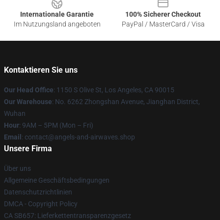
Internationale Garantie
100% Sicherer Checkout
Im Nutzungsland angeboten
PayPal / MasterCard / Visa
Kontaktieren Sie uns
Our Head Office
: 1150 S Olive St, Los Angeles, CA 90015
Our Warehouse
: No. 6262 Zhongshan Avenue, Jianghan District,
Wuhan
Hour
: 9AM – 5PM (Mon – Fri)
Email
: contact@angels-and-airwaves.shop
Unsere Firma
Über uns
Allgemeine Geschäftsbedingungen
Datenschutzrichtlinien
DMCA - Copyright Policy
CA SB657: Lieferkettentransparenzgesetz