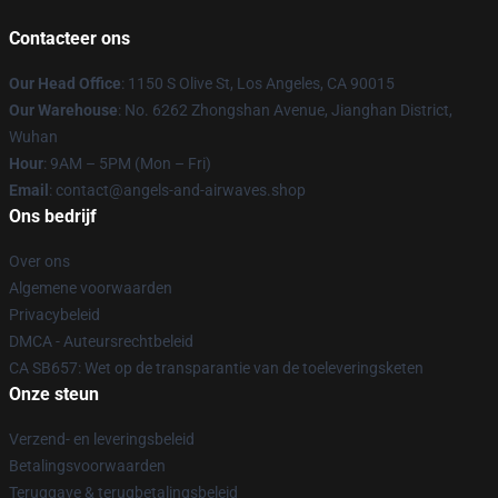
Contacteer ons
Our Head Office
: 1150 S Olive St, Los Angeles, CA 90015
Our Warehouse
: No. 6262 Zhongshan Avenue, Jianghan District,
Wuhan
Hour
: 9AM – 5PM (Mon – Fri)
Email
: contact@angels-and-airwaves.shop
Ons bedrijf
Over ons
Algemene voorwaarden
Privacybeleid
DMCA - Auteursrechtbeleid
CA SB657: Wet op de transparantie van de toeleveringsketen
Onze steun
Verzend- en leveringsbeleid
Betalingsvoorwaarden
Teruggave & terugbetalingsbeleid