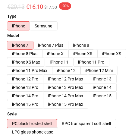
€20.13
€16.10
-20%
$17.50
Type
iPhone
Samsung
Model
iPhone 7
iPhone 7 Plus
iPhone 8
iPhone 8 Plus
iPhone X
iPhone XR
iPhone XS
iPhone XS Max
iPhone 11
iPhone 11 Pro
iPhone 11 Pro Max
iPhone 12
iPhone 12 Mini
iPhone 12 Pro
iPhone 12 Pro Max
iPhone 13
iPhone 13 Pro
iPhone 13 Pro Max
iPhone 14
iPhone 14 Pro
iPhone 14 Pro Max
iPhone 15
iPhone 15 Pro
iPhone 15 Pro Max
Style
PC black frosted shell
RPC transparent soft shell
LPC glass phone case