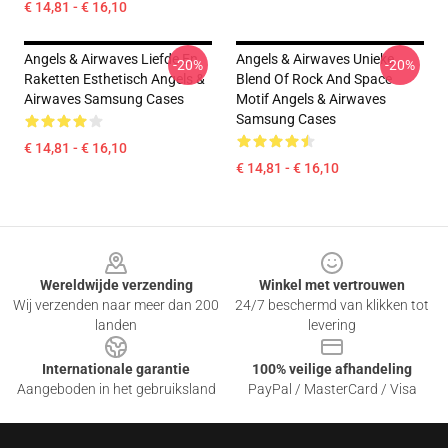
€ 14,81 - € 16,10
Angels & Airwaves Liefde En
Angels & Airwaves Unieke
-20%
-20%
Raketten Esthetisch Angels &
Blend Of Rock And Space
Airwaves Samsung Cases
Motif Angels & Airwaves
Samsung Cases
€ 14,81 - € 16,10
€ 14,81 - € 16,10
Footer
Wereldwijde verzending
Winkel met vertrouwen
Wij verzenden naar meer dan 200
24/7 beschermd van klikken tot
landen
levering
Internationale garantie
100% veilige afhandeling
Aangeboden in het gebruiksland
PayPal / MasterCard / Visa