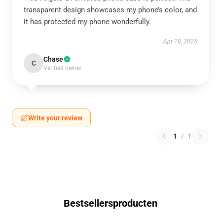
transparent design showcases my phone’s color, and
it has protected my phone wonderfully.
Apr 18, 2025
Chase
C
Verified owner
Write your review
1
/
1
Bestsellersproducten