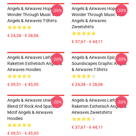
Angels & Airwaves Hope And
Angels & Airwaves Hope And
-20%
-20%
Wonder Through Music Vibe
Wonder Through Music Vibe
Angels & Airwaves T-Shirts
Angels & Airwaves
Zweetshirts
€ 24,38 - € 28,06
€ 37,67 - € 44,11
Angels & Airwaves Liefde En
Angels & Airwaves Epic
-20%
-20%
Raketten Esthetisch Angels &
Soundscapes Graphic Angels
Airwaves Hoodies
& Airwaves T-Shirts
€ 39,51 - € 45,95
€ 24,38 - € 28,06
Angels & Airwaves Unieke
Angels & Airwaves Liefde En
-20%
-20%
Blend Of Rock And Space
Raketten Esthetisch Angels &
Motif Angels & Airwaves
Airwaves Zweetshirts
Hoodies
€ 37,67 - € 44,11
€ 39,51 - € 45,95