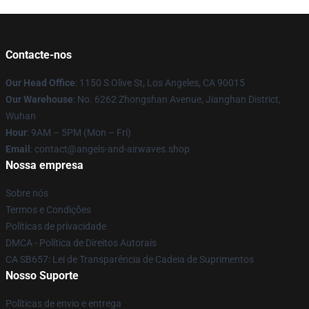
Contacte-nos
Our Head Office
: 1150 S Olive St, Los Angeles, CA 90015
Our Warehouse
: No. 6262 Zhongshan Avenue, Jianghan District,
Wuhan
Hour
: 9AM – 5PM (Mon – Fri)
Email
: contact@angels-and-airwaves.shop
Nossa empresa
Sobre nós
Termos e Condições
Políticas de privacidade
DMCA - Política de Direitos Autorais
CA SB657: Lei de Transparência de Cadeia de Suprimentos
Nosso Suporte
Políticas de envio e entrega