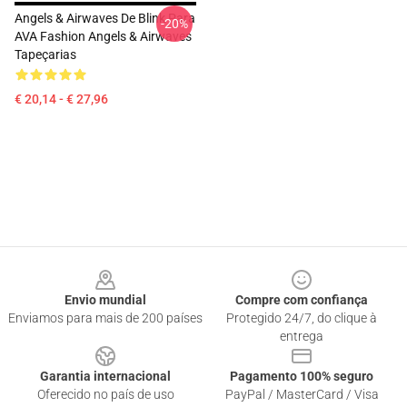
Angels & Airwaves De Blink Para
-20%
AVA Fashion Angels & Airwaves
Tapeçarias
€ 20,14 - € 27,96
Footer
Envio mundial
Compre com confiança
Enviamos para mais de 200 países
Protegido 24/7, do clique à
entrega
Garantia internacional
Pagamento 100% seguro
Oferecido no país de uso
PayPal / MasterCard / Visa