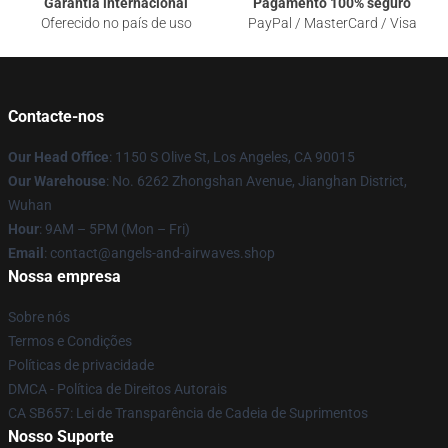
Garantia internacional
Pagamento 100% seguro
Oferecido no país de uso
PayPal / MasterCard / Visa
Contacte-nos
Our Head Office
: 1150 S Olive St, Los Angeles, CA 90015
Our Warehouse
: No. 6262 Zhongshan Avenue, Jianghan District,
Wuhan
Hour
: 9AM – 5PM (Mon – Fri)
Email
: contact@angels-and-airwaves.shop
Nossa empresa
Sobre nós
Termos e Condições
Políticas de privacidade
DMCA - Política de Direitos Autorais
CA SB657: Lei de Transparência de Cadeia de Suprimentos
Nosso Suporte