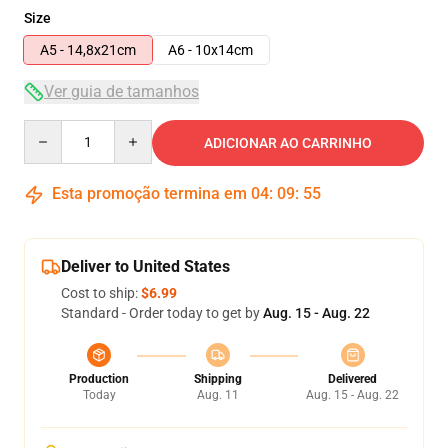
Size
A5 - 14,8x21cm
A6 - 10x14cm
Ver guia de tamanhos
Quantity
ADICIONAR AO CARRINHO
Esta promoção termina em
04
:
09
:
54
Deliver to United States
Cost to ship:
$6.99
Standard - Order today to get by
Aug. 15 - Aug. 22
Production
Shipping
Delivered
Today
Aug. 11
Aug. 15 - Aug. 22