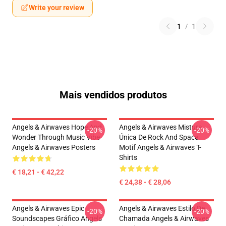
Write your review
1
/
1
Mais vendidos produtos
Angels & Airwaves Hope And
Angels & Airwaves Mistura
-20%
-20%
Wonder Through Music Vibe
Única De Rock And Space
Angels & Airwaves Posters
Motif Angels & Airwaves T-
Shirts
€ 18,21 - € 42,22
€ 24,38 - € 28,06
Angels & Airwaves Epic
Angels & Airwaves Estilo De
-20%
-20%
Soundscapes Gráfico Angels
Chamada Angels & Airwaves