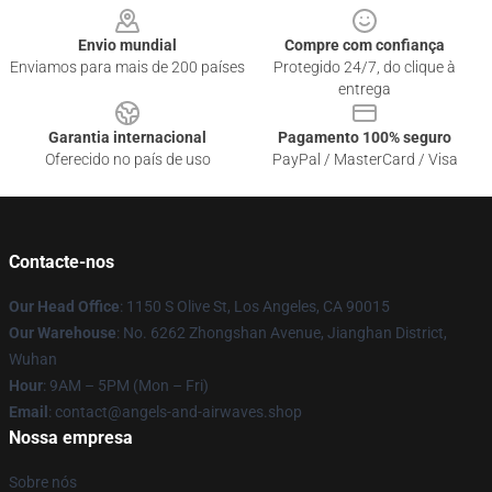
Envio mundial
Compre com confiança
Enviamos para mais de 200 países
Protegido 24/7, do clique à
entrega
Garantia internacional
Pagamento 100% seguro
Oferecido no país de uso
PayPal / MasterCard / Visa
Contacte-nos
Our Head Office
: 1150 S Olive St, Los Angeles, CA 90015
Our Warehouse
: No. 6262 Zhongshan Avenue, Jianghan District,
Wuhan
Hour
: 9AM – 5PM (Mon – Fri)
Email
: contact@angels-and-airwaves.shop
Nossa empresa
Sobre nós