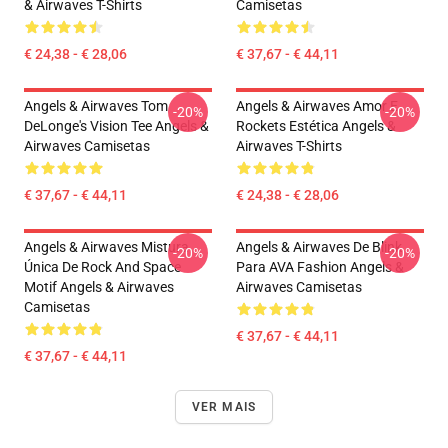
& Airwaves T-Shirts
Camisetas
€ 24,38 - € 28,06
€ 37,67 - € 44,11
Angels & Airwaves Tom
Angels & Airwaves Amor E
-20%
-20%
DeLonge's Vision Tee Angels &
Rockets Estética Angels &
Airwaves Camisetas
Airwaves T-Shirts
€ 37,67 - € 44,11
€ 24,38 - € 28,06
Angels & Airwaves Mistura
Angels & Airwaves De Blink
-20%
-20%
Única De Rock And Space
Para AVA Fashion Angels &
Motif Angels & Airwaves
Airwaves Camisetas
Camisetas
€ 37,67 - € 44,11
€ 37,67 - € 44,11
VER MAIS