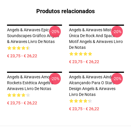
Produtos relacionados
Angels & Airwaves Epic
Angels & Airwaves Mistura
-20%
-20%
Soundscapes Gráfico Angels
Única De Rock And Space
& Airwaves Livro De Notas
Motif Angels & Airwaves Livro
De Notas
€ 23,75 - € 26,22
€ 23,75 - € 26,22
Angels & Airwaves Amor E
Angels & Airwaves Ainda
-20%
-20%
Rockets Estética Angels &
Alcançando Para O Stars
Airwaves Livro De Notas
Design Angels & Airwaves
Livro De Notas
€ 23,75 - € 26,22
€ 23,75 - € 26,22
Footer