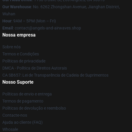
Our Warehouse
: No. 6262 Zhongshan Avenue, Jianghan District,
Wuhan
Hour
: 9AM – 5PM (Mon – Fri)
Email
: contact@angels-and-airwaves.shop
Nossa empresa
Sobre nós
Termos e Condições
Políticas de privacidade
DMCA - Política de Direitos Autorais
CA SB657: Lei de Transparência de Cadeia de Suprimentos
Nosso Suporte
Políticas de envio e entrega
Termos de pagamento
Políticas de devolução e reembolso
Contacte-nos
Ajuda ao cliente (FAQ)
Whosale