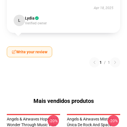
Apr 18, 2025
Lydia
L
Verified owner
Write your review
1
/
1
Mais vendidos produtos
Angels & Airwaves Hope And
Angels & Airwaves Mistura
-20%
-20%
Wonder Through Music Vibe
Única De Rock And Space