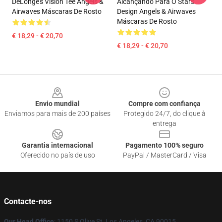
DeLonge's Vision Tee Angels &
Alcançando Para O Stars
Airwaves Máscaras De Rosto
Design Angels & Airwaves
Máscaras De Rosto
€ 18,29 - € 20,70
€ 18,29 - € 20,70
Footer
Envio mundial
Compre com confiança
Enviamos para mais de 200 países
Protegido 24/7, do clique à
entrega
Garantia internacional
Pagamento 100% seguro
Oferecido no país de uso
PayPal / MasterCard / Visa
Contacte-nos
Our Head Office
: 1150 S Olive St, Los Angeles, CA 90015