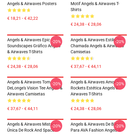
Angels & Airwaves Posters
Motif Angels & Airwaves T-
Shirts
€ 18,21 - € 42,22
€ 24,38 - € 28,06
Angels & Airwaves Epic
Angels & Airwaves Estilo De
-20%
-20%
Soundscapes Gráfico Angels
Chamada Angels & Airwaves
& Airwaves T-Shirts
Camisetas
€ 24,38 - € 28,06
€ 37,67 - € 44,11
Angels & Airwaves Tom
Angels & Airwaves Amor E
-20%
-20%
DeLonge's Vision Tee Angels &
Rockets Estética Angels &
Airwaves Camisetas
Airwaves T-Shirts
€ 37,67 - € 44,11
€ 24,38 - € 28,06
Angels & Airwaves Mistura
Angels & Airwaves De Blink
-20%
-20%
Única De Rock And Space
Para AVA Fashion Angels &