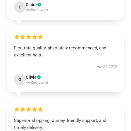
Claire
C
Verified owner
First-rate quality, absolutely recommended, and
excellent help.
Apr 21, 2025
Olivia
O
Verified owner
Superior shopping journey, friendly support, and
timely delivery.