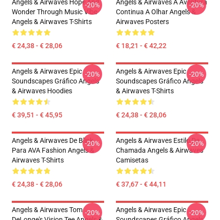
Angels & Airwaves Hope And
Angels & Airwaves A Aventura
-20%
-20%
Wonder Through Music Vibe
Continua A Olhar Angels &
Angels & Airwaves T-Shirts
Airwaves Posters
€ 24,38 - € 28,06
€ 18,21 - € 42,22
Angels & Airwaves Epic
Angels & Airwaves Epic
-20%
-20%
Soundscapes Gráfico Angels
Soundscapes Gráfico Angels
& Airwaves Hoodies
& Airwaves T-Shirts
€ 39,51 - € 45,95
€ 24,38 - € 28,06
Angels & Airwaves De Blink
Angels & Airwaves Estilo De
-20%
-20%
Para AVA Fashion Angels &
Chamada Angels & Airwaves
Airwaves T-Shirts
Camisetas
€ 24,38 - € 28,06
€ 37,67 - € 44,11
Angels & Airwaves Tom
Angels & Airwaves Epic
-20%
-20%
DeLonge's Vision Tee Angels &
Soundscapes Gráfico Angels