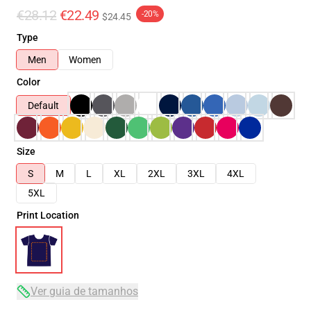
€28.12
€22.49
-20%
$24.45
Type
Men
Women
Color
Default
Size
S
M
L
XL
2XL
3XL
4XL
5XL
Print Location
Ver guia de tamanhos