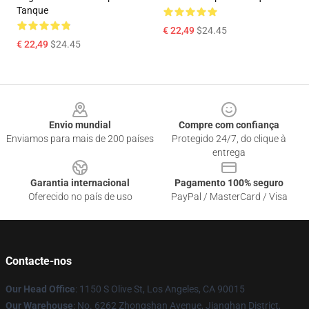
Tanque
€ 22,49
$24.45
€ 22,49
$24.45
Footer
Envio mundial
Compre com confiança
Enviamos para mais de 200 países
Protegido 24/7, do clique à
entrega
Garantia internacional
Pagamento 100% seguro
Oferecido no país de uso
PayPal / MasterCard / Visa
Contacte-nos
Our Head Office
: 1150 S Olive St, Los Angeles, CA 90015
Our Warehouse
: No. 6262 Zhongshan Avenue, Jianghan District,