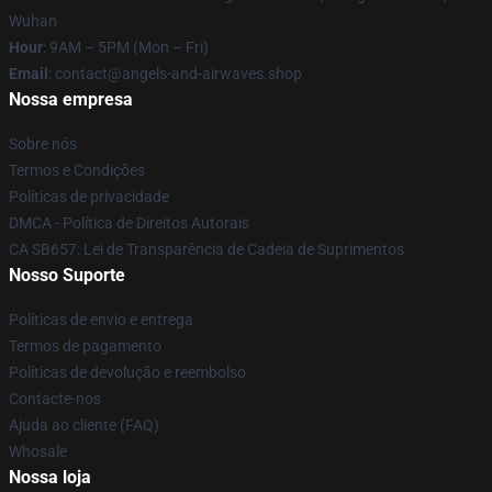
Wuhan
Hour
: 9AM – 5PM (Mon – Fri)
Email
: contact@angels-and-airwaves.shop
Nossa empresa
Sobre nós
Termos e Condições
Políticas de privacidade
DMCA - Política de Direitos Autorais
CA SB657: Lei de Transparência de Cadeia de Suprimentos
Nosso Suporte
Políticas de envio e entrega
Termos de pagamento
Políticas de devolução e reembolso
Contacte-nos
Ajuda ao cliente (FAQ)
Whosale
Nossa loja