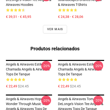
Airwaves Hoodies
& Airwaves T-Shirts
€ 39,51 - € 45,95
€ 24,38 - € 28,06
VER MAIS
Produtos relacionados
Angels & Airwaves Estilo De
Angels & Airwaves Estilo De
-20%
-20%
Chamada Angels & Airwaves
Chamada Angels & Airwaves
Tops De Tanque
Tops De Tanque
€ 22,49
$24.45
€ 22,49
$24.45
Angels & Airwaves Hope And
Angels & Airwaves Tom
-20%
-20%
Wonder Through Music Vibe
DeLonge's Vision Tee Angels &
Angels & Airwaves Tops De
Airwaves Tops De Tanque